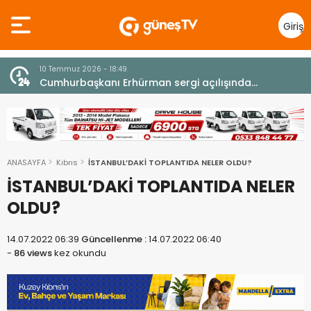
Giriş
Yap
10 Temmuz 2026 - 18:49
z
Cumhurbaşkanı Erhürman sergi açılışında
fenalaşarak hastaneye kaldırıldı
ANASAYFA
Kıbrıs
İSTANBUL’DAKİ TOPLANTIDA NELER OLDU?
İSTANBUL’DAKİ TOPLANTIDA NELER
OLDU?
14.07.2022 06:39
Güncellenme :
14.07.2022 06:40
-
86 views
kez okundu