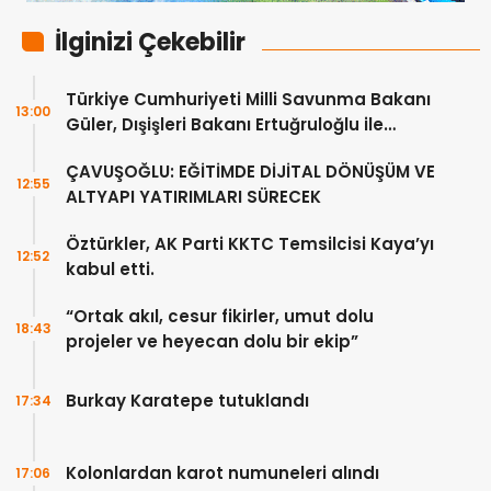
İlginizi Çekebilir
Türkiye Cumhuriyeti Milli Savunma Bakanı
13:00
Güler, Dışişleri Bakanı Ertuğruloğlu ile
Ankra’da görüştü
ÇAVUŞOĞLU: EĞİTİMDE DİJİTAL DÖNÜŞÜM VE
12:55
ALTYAPI YATIRIMLARI SÜRECEK
Öztürkler, AK Parti KKTC Temsilcisi Kaya’yı
12:52
kabul etti.
“Ortak akıl, cesur fikirler, umut dolu
18:43
projeler ve heyecan dolu bir ekip”
Burkay Karatepe tutuklandı
17:34
Kolonlardan karot numuneleri alındı
17:06