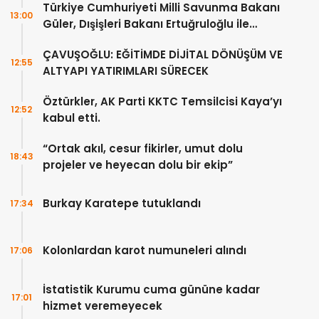
Türkiye Cumhuriyeti Milli Savunma Bakanı
13:00
Güler, Dışişleri Bakanı Ertuğruloğlu ile
Ankra’da görüştü
ÇAVUŞOĞLU: EĞİTİMDE DİJİTAL DÖNÜŞÜM VE
12:55
ALTYAPI YATIRIMLARI SÜRECEK
Öztürkler, AK Parti KKTC Temsilcisi Kaya’yı
12:52
kabul etti.
“Ortak akıl, cesur fikirler, umut dolu
18:43
projeler ve heyecan dolu bir ekip”
Burkay Karatepe tutuklandı
17:34
Kolonlardan karot numuneleri alındı
17:06
İstatistik Kurumu cuma gününe kadar
17:01
hizmet veremeyecek