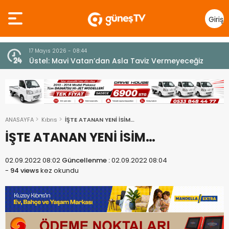
Giriş
Yap
7 Ağustos 2026 - 12:36
z
ÜSTEL: “ERENKÖY RUHU SONSUZA DEK YAŞAYACAK”
ANASAYFA
Kıbrıs
İŞTE ATANAN YENİ İSİM…
İŞTE ATANAN YENİ İSİM…
02.09.2022 08:02
Güncellenme :
02.09.2022 08:04
-
94 views
kez okundu