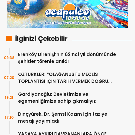
İlginizi Çekebilir
Erenköy Direnişi’nin 62’nci yıl dönümünde
09:38
şehitler törenle anıldı
ÖZTÜRKLER: “OLAĞANÜSTÜ MECLİS
07:20
TOPLANTISI İÇİN TARİH VERMEK DOĞRU
DEĞİL”
Gardiyanoğlu: Devletimize ve
19:21
egemenliğimize sahip çıkmalıyız
Dinçyürek, Dr. Şemsi Kazım için taziye
17:10
mesajı yayımladı
YASAYA AYKIRI DAVRANANLARA ÖNCE