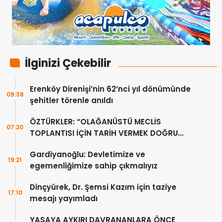
İlginizi Çekebilir
Erenköy Direnişi’nin 62’nci yıl dönümünde
09:38
şehitler törenle anıldı
ÖZTÜRKLER: “OLAĞANÜSTÜ MECLİS
07:20
TOPLANTISI İÇİN TARİH VERMEK DOĞRU
DEĞİL”
Gardiyanoğlu: Devletimize ve
19:21
egemenliğimize sahip çıkmalıyız
Dinçyürek, Dr. Şemsi Kazım için taziye
17:10
mesajı yayımladı
YASAYA AYKIRI DAVRANANLARA ÖNCE