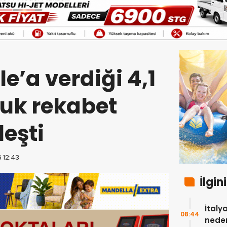
e’a verdiği 4,1
luk rekabet
leşti
 12:43
İlgin
İtaly
08:44
neden