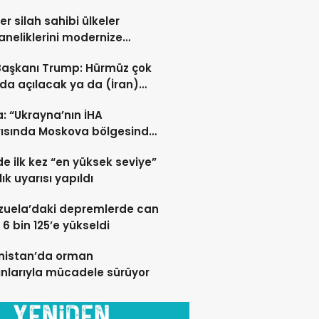
er silah sahibi ülkeler
neliklerini modernize
i sürdürüyor
Başkanı Trump: Hürmüz çok
da açılacak ya da (İran)
ert vurulacaklar
: “Ukrayna’nın İHA
rısında Moskova bölgesinde
 öldü”
de ilk kez “en yüksek seviye”
ık uyarısı yapıldı
zuela’daki depremlerde can
 6 bin 125’e yükseldi
nistan’da orman
nlarıyla mücadele sürüyor