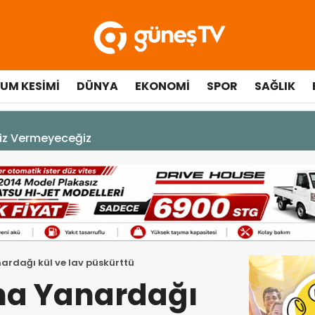
UM KESIMI
DÜNYA
EKONOMI
SPOR
SAĞLIK
A DEK YAŞAYACAK”
ardağı kül ve lav püskürttü
tna Yanardağı