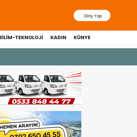
Giriş Yap
BILIM-TEKNOLOJI
KADIN
KÜNYE
10 Temmuz 20
Cumhurbaş