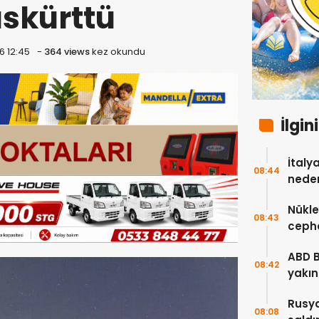
üskürttü
6 12:45
-
364 views
kez okundu
İlgin
İtaly
08:44
neden
Nükle
08:43
cepha
etmey
ABD 
08:42
yakın
çok s
Rusya
08:08