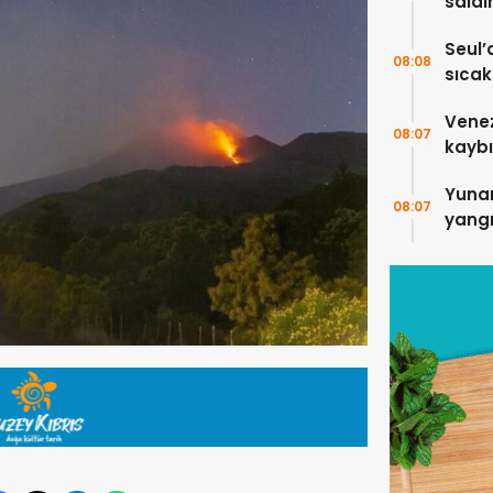
saldı
5 kişi
Seul’
08:08
sıcakl
Vene
08:07
kaybı
Yuna
08:07
yangı