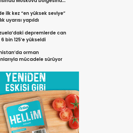
rısında Moskova bölgesinde
 öldü”
de ilk kez “en yüksek seviye”
ık uyarısı yapıldı
zuela’daki depremlerde can
 6 bin 125’e yükseldi
nistan’da orman
nlarıyla mücadele sürüyor