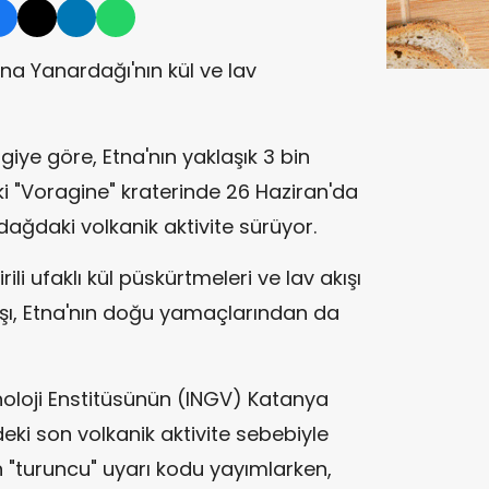
Etna Yanardağı'nın kül ve lav
giye göre, Etna'nın yaklaşık 3 bin
ki "Voragine" kraterinde 26 Haziran'da
ağdaki volkanik aktivite sürüyor.
ili ufaklı kül püskürtmeleri ve lav akışı
kışı, Etna'nın doğu yamaçlarından da
anoloji Enstitüsünün (INGV) Katanya
eki son volkanik aktivite sebebiyle
 "turuncu" uyarı kodu yayımlarken,