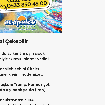
izi Çekebilir
a’da 27 kentte aşırı sıcak
iyle “kırmızı alarm” verildi
er silah sahibi ülkeler
neliklerini modernize
i sürdürüyor
Başkanı Trump: Hürmüz çok
da açılacak ya da (İran)
ert vurulacaklar
: “Ukrayna’nın İHA