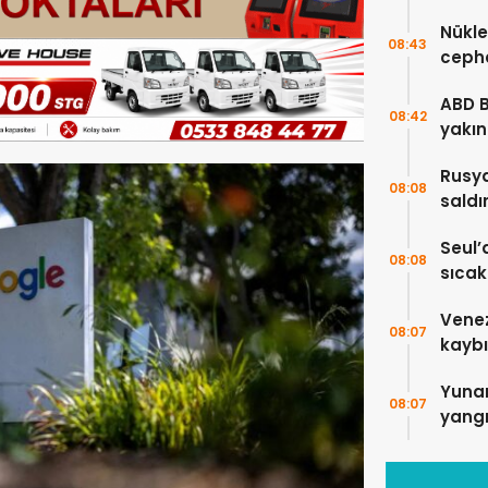
Nükle
08:43
cepha
etmey
ABD 
08:42
yakın
çok s
Rusya
08:08
saldı
5 kişi
Seul’
08:08
sıcakl
Vene
08:07
kaybı
Yuna
08:07
yangı