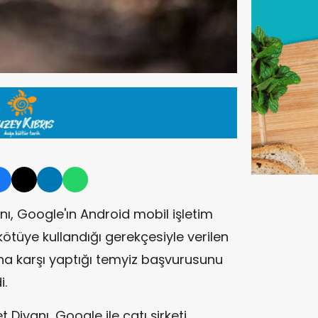
nı, Google'ın Android mobil işletim
tüye kullandığı gerekçesiyle verilen
ına karşı yaptığı temyiz başvurusunu
i.
Divanı, Google ile çatı şirketi