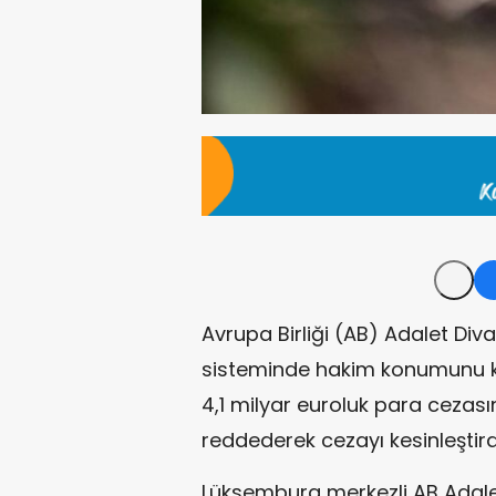
Avrupa Birliği (AB) Adalet Diva
sisteminde hakim konumunu kö
4,1 milyar euroluk para cezas
reddederek cezayı kesinleştird
Lüksemburg merkezli AB Adalet 