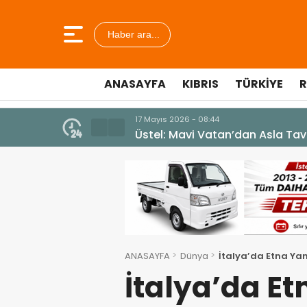
Haber ara...
ANASAYFA
KIBRIS
TÜRKIYE
R
7 Ağustos 2026 - 12:36
ÜSTEL: “ERENKÖY RUHU SONSUZ
ANASAYFA
Dünya
İtalya’da Etna Yan
İtalya’da E