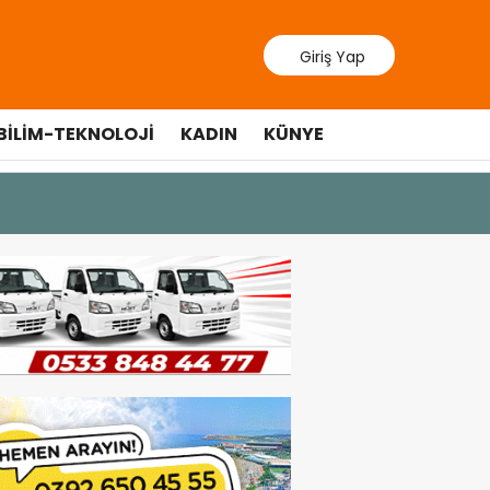
Giriş Yap
BILIM-TEKNOLOJI
KADIN
KÜNYE
9 Temmuz 202
Lefkoşa’d