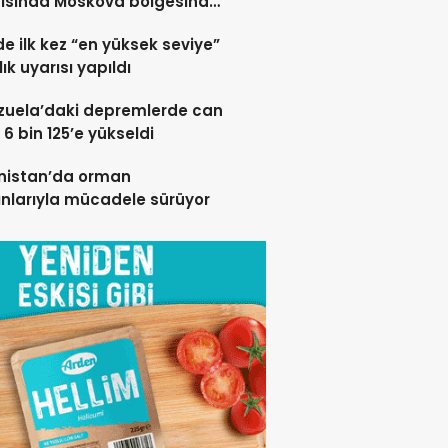
rısında Moskova bölgesinde
 öldü”
de ilk kez “en yüksek seviye”
ık uyarısı yapıldı
zuela’daki depremlerde can
 6 bin 125’e yükseldi
nistan’da orman
nlarıyla mücadele sürüyor