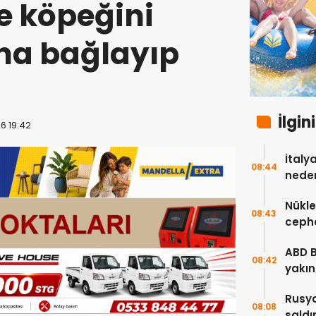
e köpeğini
na bağlayıp
İlgin
6 19:42
İtaly
08:44
neden
Nükle
08:43
cepha
etmey
ABD 
08:42
yakın
çok s
Rusya
08:08
saldı