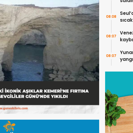
saldı
5 kişi
Seul’
08:08
sıcakl
Vene
08:07
kaybı
Yuna
08:07
yangı