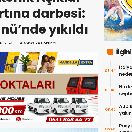
rtına darbesi:
ünü’nde yıkıldı
6 19:54
-
66 views
kez okundu
İlgin
İtaly
08:44
neden
Nükle
08:43
cepha
etmey
ABD 
08:42
yakın
çok s
Rusya
08:08