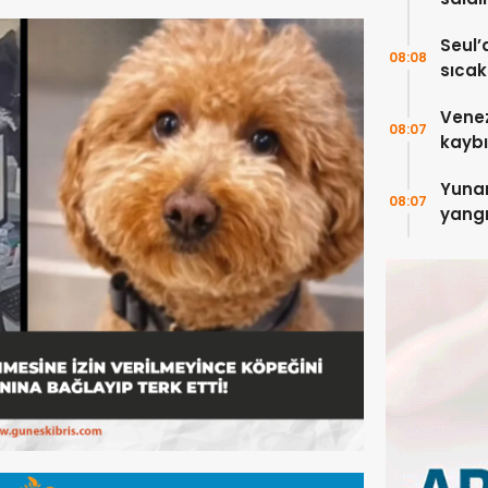
5 kişi
Seul’
08:08
sıcakl
Vene
08:07
kaybı
Yuna
08:07
yangı