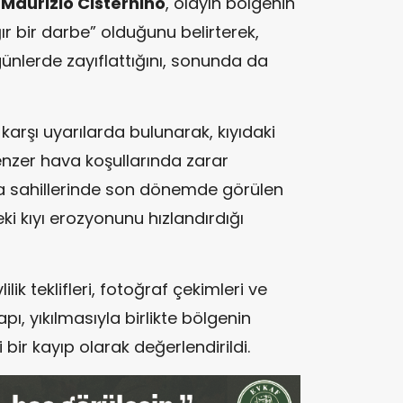
ı
Maurizio Cisternino
, olayın bölgenin
ır bir darbe” olduğunu belirterek,
günlerde zayıflattığını, sonunda da
e karşı uyarılarda bulunarak, kıyıdaki
enzer hava koşullarında zarar
lia sahillerinde son dönemde görülen
ki kıyı erozyonunu hızlandırdığı
ilik teklifleri, fotoğraf çekimleri ve
ı, yıkılmasıyla birlikte bölgenin
bir kayıp olarak değerlendirildi.