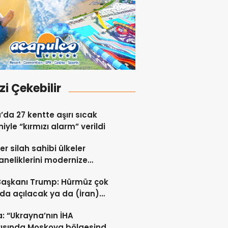
izi Çekebilir
a’da 27 kentte aşırı sıcak
iyle “kırmızı alarm” verildi
er silah sahibi ülkeler
neliklerini modernize
i sürdürüyor
Başkanı Trump: Hürmüz çok
da açılacak ya da (İran)
ert vurulacaklar
: “Ukrayna’nın İHA
rısında Moskova bölgesinde