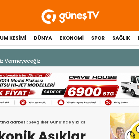
UM KESIMI
DÜNYA
EKONOMI
SPOR
SAĞLIK
çılışında fenalaşarak hastaneye kaldırıldı
rtına darbesi: Sevgililer Günü’nde yıkıldı
ikonik Aşıklar