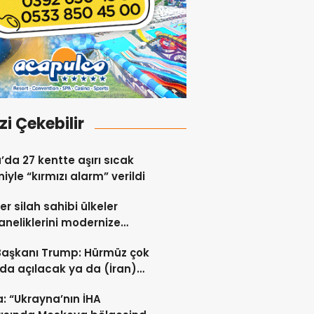
izi Çekebilir
a’da 27 kentte aşırı sıcak
iyle “kırmızı alarm” verildi
er silah sahibi ülkeler
neliklerini modernize
i sürdürüyor
Başkanı Trump: Hürmüz çok
da açılacak ya da (İran)
ert vurulacaklar
: “Ukrayna’nın İHA