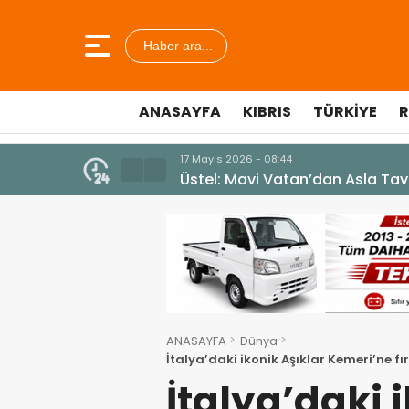
Haber ara...
ANASAYFA
KIBRIS
TÜRKIYE
R
10 Temmuz 2026 - 18:49
Cumhurbaşkanı Erhürman sergi a
ANASAYFA
Dünya
İtalya’daki ikonik Aşıklar Kemeri’ne fı
İtalya’daki 