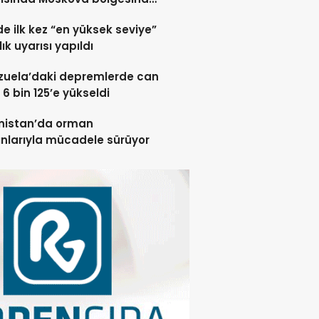
 öldü”
de ilk kez “en yüksek seviye”
ık uyarısı yapıldı
zuela’daki depremlerde can
 6 bin 125’e yükseldi
nistan’da orman
nlarıyla mücadele sürüyor