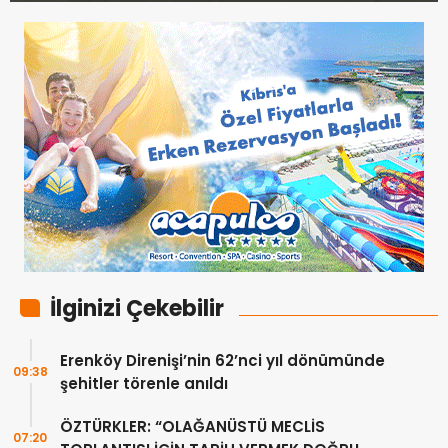
İlginizi Çekebilir
Erenköy Direnişi’nin 62’nci yıl dönümünde
09:38
şehitler törenle anıldı
ÖZTÜRKLER: “OLAĞANÜSTÜ MECLİS
07:20