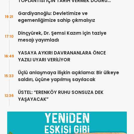
TOPLANTISI İÇİN TARİH VERMEK DOĞRU
DEĞİL”
Gardiyanoğlu: Devletimize ve
19:21
egemenliğimize sahip çıkmalıyız
Dinçyürek, Dr. Şemsi Kazım için taziye
17:10
mesajı yayımladı
YASAYA AYKIRI DAVRANANLARA ÖNCE
16:49
YAZILI UYARI VERİLİYOR
Üçlü anlaşmaya ilişkin açıklama: Bir ülkeye
15:33
saldırı, üçüne yapılmış sayılacak
ÜSTEL: “ERENKÖY RUHU SONSUZA DEK
12:36
YAŞAYACAK”