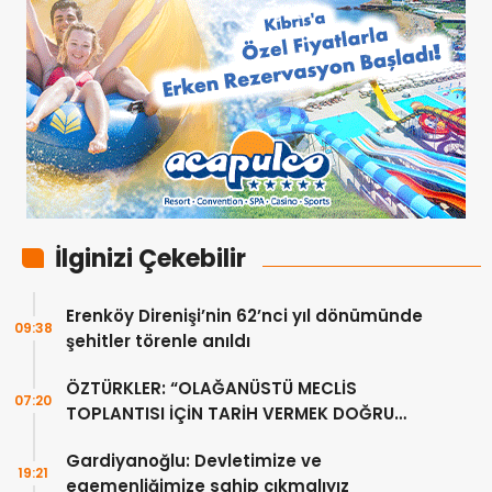
İlginizi Çekebilir
Erenköy Direnişi’nin 62’nci yıl dönümünde
09:38
şehitler törenle anıldı
ÖZTÜRKLER: “OLAĞANÜSTÜ MECLİS
07:20
TOPLANTISI İÇİN TARİH VERMEK DOĞRU
DEĞİL”
Gardiyanoğlu: Devletimize ve
19:21
egemenliğimize sahip çıkmalıyız