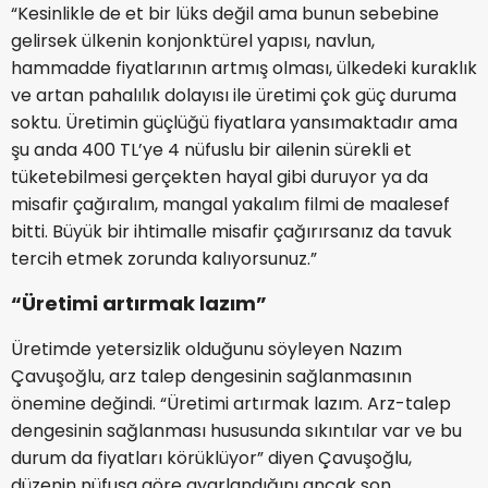
“Kesinlikle de et bir lüks değil ama bunun sebebine
gelirsek ülkenin konjonktürel yapısı, navlun,
hammadde fiyatlarının artmış olması, ülkedeki kuraklık
ve artan pahalılık dolayısı ile üretimi çok güç duruma
soktu. Üretimin güçlüğü fiyatlara yansımaktadır ama
şu anda 400 TL’ye 4 nüfuslu bir ailenin sürekli et
tüketebilmesi gerçekten hayal gibi duruyor ya da
misafir çağıralım, mangal yakalım filmi de maalesef
bitti. Büyük bir ihtimalle misafir çağırırsanız da tavuk
tercih etmek zorunda kalıyorsunuz.”
“Üretimi artırmak lazım”
Üretimde yetersizlik olduğunu söyleyen Nazım
Çavuşoğlu, arz talep dengesinin sağlanmasının
önemine değindi. “Üretimi artırmak lazım. Arz-talep
dengesinin sağlanması hususunda sıkıntılar var ve bu
durum da fiyatları körüklüyor” diyen Çavuşoğlu,
düzenin nüfusa göre ayarlandığını ancak son