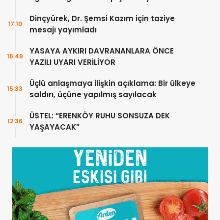
Dinçyürek, Dr. Şemsi Kazım için taziye
17:10
mesajı yayımladı
YASAYA AYKIRI DAVRANANLARA ÖNCE
16:49
YAZILI UYARI VERİLİYOR
Üçlü anlaşmaya ilişkin açıklama: Bir ülkeye
15:33
saldırı, üçüne yapılmış sayılacak
ÜSTEL: “ERENKÖY RUHU SONSUZA DEK
12:36
YAŞAYACAK”