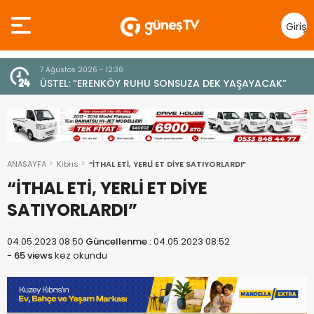
Giriş
Yap
7 Ağustos 2026 - 12:36
z
ÜSTEL: “ERENKÖY RUHU SONSUZA DEK YAŞAYACAK”
ANASAYFA
Kıbrıs
“İTHAL ETİ, YERLİ ET DİYE SATIYORLARDI”
“İTHAL ETİ, YERLİ ET DİYE
SATIYORLARDI”
04.05.2023 08:50
Güncellenme :
04.05.2023 08:52
-
65 views
kez okundu