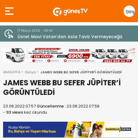
Giriş
Yap
7 Ağustos 2026 - 12:36
z
ÜSTEL: “ERENKÖY RUHU SONSUZA DEK YAŞAYACAK”
ANASAYFA
Dünya
JAMES WEBB BU SEFER JÜPİTER’İ GÖRÜNTÜLEDİ
JAMES WEBB BU SEFER JÜPİTER’İ
GÖRÜNTÜLEDİ
23.08.2022 07:57
Güncellenme :
23.08.2022 07:58
-
93 views
kez okundu