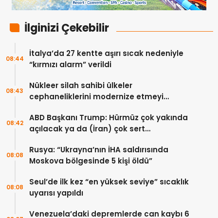
İlginizi Çekebilir
İtalya’da 27 kentte aşırı sıcak nedeniyle
08:44
“kırmızı alarm” verildi
Nükleer silah sahibi ülkeler
08:43
cephaneliklerini modernize etmeyi
sürdürüyor
ABD Başkanı Trump: Hürmüz çok yakında
08:42
açılacak ya da (İran) çok sert
vurulacaklar
Rusya: “Ukrayna’nın İHA saldırısında
08:08
Moskova bölgesinde 5 kişi öldü”
Seul’de ilk kez “en yüksek seviye” sıcaklık
08:08
uyarısı yapıldı
Venezuela’daki depremlerde can kaybı 6