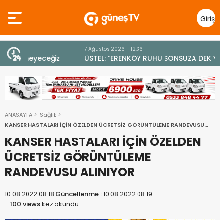
Giriş
Yap
7 Ağustos 2026 - 12:36
z
ÜSTEL: “ERENKÖY RUHU SONSUZA DEK YAŞAYACAK”
ANASAYFA
Sağlık
KANSER HASTALARI İÇİN ÖZELDEN ÜCRETSİZ GÖRÜNTÜLEME RANDEVUSU
ALINIYOR
KANSER HASTALARI İÇİN ÖZELDEN
ÜCRETSİZ GÖRÜNTÜLEME
RANDEVUSU ALINIYOR
10.08.2022 08:18
Güncellenme :
10.08.2022 08:19
-
100 views
kez okundu