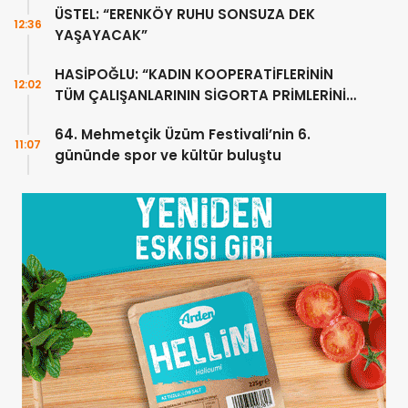
ÜSTEL: “ERENKÖY RUHU SONSUZA DEK
12:36
YAŞAYACAK”
HASİPOĞLU: “KADIN KOOPERATİFLERİNİN
12:02
TÜM ÇALIŞANLARININ SİGORTA PRİMLERİNİ
YÜZDE 100 KARŞILAYACAĞIZ”
64. Mehmetçik Üzüm Festivali’nin 6.
11:07
gününde spor ve kültür buluştu