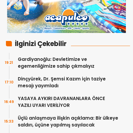
İlginizi Çekebilir
Gardiyanoğlu: Devletimize ve
19:21
egemenliğimize sahip çıkmalıyız
Dinçyürek, Dr. Şemsi Kazım için taziye
17:10
mesajı yayımladı
YASAYA AYKIRI DAVRANANLARA ÖNCE
16:49
YAZILI UYARI VERİLİYOR
Üçlü anlaşmaya ilişkin açıklama: Bir ülkeye
15:33
saldırı, üçüne yapılmış sayılacak