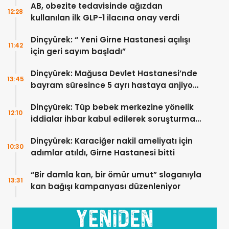
AB, obezite tedavisinde ağızdan
12:28
kullanılan ilk GLP-1 ilacına onay verdi
Dinçyürek: “ Yeni Girne Hastanesi açılışı
11:42
için geri sayım başladı”
Dinçyürek: Mağusa Devlet Hastanesi’nde
13:45
bayram süresince 5 ayrı hastaya anjiyo
yapılıp tedavi edildi
Dinçyürek: Tüp bebek merkezine yönelik
12:10
iddialar ihbar kabul edilerek soruşturma
başlatıldı
Dinçyürek: Karaciğer nakil ameliyatı için
10:30
adımlar atıldı, Girne Hastanesi bitti
“Bir damla kan, bir ömür umut” sloganıyla
13:31
kan bağışı kampanyası düzenleniyor