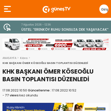
Giriş
Yap
7 Ağustos 2026 - 12:36
z
ÜSTEL: “ERENKÖY RUHU SONSUZA DEK YAŞAYACAK”
ANASAYFA
Kıbrıs
KHK BAŞKANI ÖMER KÖSEOĞLU BASIN TOPLANTISI DÜZENLEDİ
KHK BAŞKANI ÖMER KÖSEOĞLU
BASIN TOPLANTISI DÜZENLEDİ
17.08.2022 10:50
Güncellenme :
17.08.2022 10:52
-
77 views
kez okundu