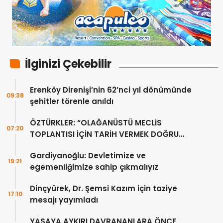
İlginizi Çekebilir
Erenköy Direnişi’nin 62’nci yıl dönümünde
09:38
şehitler törenle anıldı
ÖZTÜRKLER: “OLAĞANÜSTÜ MECLİS
07:20
TOPLANTISI İÇİN TARİH VERMEK DOĞRU
DEĞİL”
Gardiyanoğlu: Devletimize ve
19:21
egemenliğimize sahip çıkmalıyız
Dinçyürek, Dr. Şemsi Kazım için taziye
17:10
mesajı yayımladı
YASAYA AYKIRI DAVRANANLARA ÖNCE