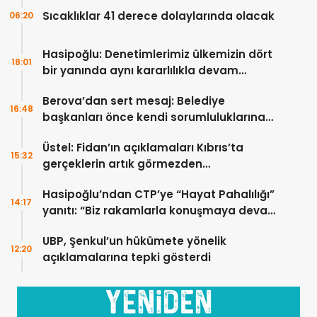
Sıcaklıklar 41 derece dolaylarında olacak
06:20
Hasipoğlu: Denetimlerimiz ülkemizin dört
18:01
bir yanında aynı kararlılıkla devam
edecek
Berova’dan sert mesaj: Belediye
16:48
başkanları önce kendi sorumluluklarına
bakmalı
Üstel: Fidan’ın açıklamaları Kıbrıs’ta
15:32
gerçeklerin artık görmezden
gelinemeyeceğini ortaya koydu
Hasipoğlu’ndan CTP’ye “Hayat Pahalılığı”
14:17
yanıtı: “Biz rakamlarla konuşmaya devam
edeceğiz”
UBP, Şenkul’un hükümete yönelik
12:20
açıklamalarına tepki gösterdi