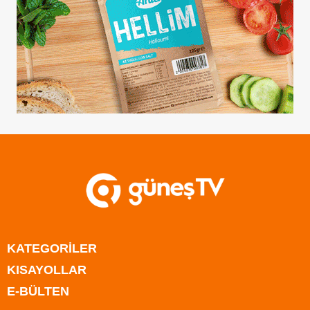
KATEGORİLER
KISAYOLLAR
Anasayfa
E-BÜLTEN
Kıbrıs
Anasayfa