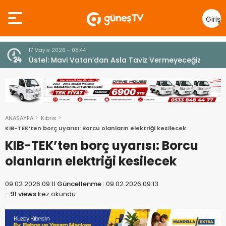
Giriş
Yap
7 Ağustos 2026 - 12:36
z
ÜSTEL: “ERENKÖY RUHU SONSUZA DEK YAŞAYACAK”
ANASAYFA
Kıbrıs
KIB-TEK’ten borç uyarısı: Borcu olanların elektriği kesilecek
KIB-TEK’ten borç uyarısı: Borcu
olanların elektriği kesilecek
09.02.2026 09:11
Güncellenme :
09.02.2026 09:13
-
91 views
kez okundu