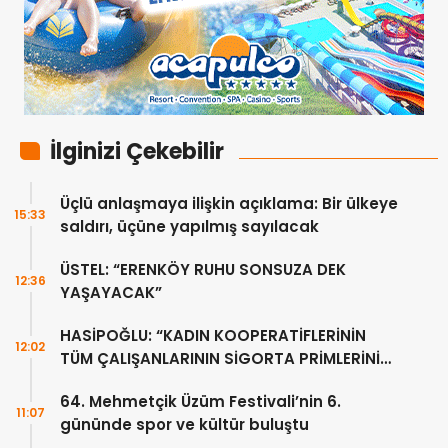
İlginizi Çekebilir
Üçlü anlaşmaya ilişkin açıklama: Bir ülkeye
15:33
saldırı, üçüne yapılmış sayılacak
ÜSTEL: “ERENKÖY RUHU SONSUZA DEK
12:36
YAŞAYACAK”
HASİPOĞLU: “KADIN KOOPERATİFLERİNİN
12:02
TÜM ÇALIŞANLARININ SİGORTA PRİMLERİNİ
YÜZDE 100 KARŞILAYACAĞIZ”
64. Mehmetçik Üzüm Festivali’nin 6.
11:07
gününde spor ve kültür buluştu