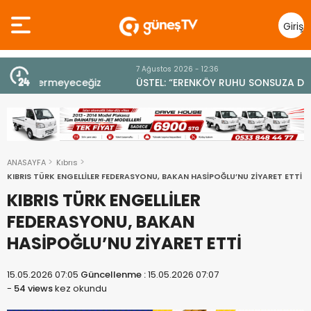
Giriş
Yap
7 Ağustos 2026 - 12:36
z
ÜSTEL: “ERENKÖY RUHU SONSUZA DEK YAŞAYACAK”
ANASAYFA
Kıbrıs
KIBRIS TÜRK ENGELLİLER FEDERASYONU, BAKAN HASİPOĞLU’NU ZİYARET ETTİ
KIBRIS TÜRK ENGELLİLER
FEDERASYONU, BAKAN
HASİPOĞLU’NU ZİYARET ETTİ
15.05.2026 07:05
Güncellenme :
15.05.2026 07:07
-
54 views
kez okundu