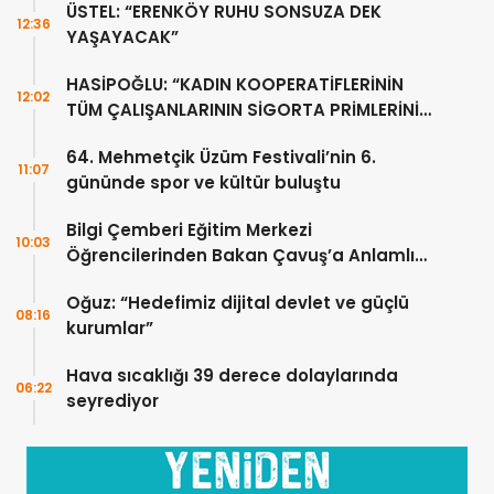
ÜSTEL: “ERENKÖY RUHU SONSUZA DEK
12:36
YAŞAYACAK”
HASİPOĞLU: “KADIN KOOPERATİFLERİNİN
12:02
TÜM ÇALIŞANLARININ SİGORTA PRİMLERİNİ
YÜZDE 100 KARŞILAYACAĞIZ”
64. Mehmetçik Üzüm Festivali’nin 6.
11:07
gününde spor ve kültür buluştu
Bilgi Çemberi Eğitim Merkezi
10:03
Öğrencilerinden Bakan Çavuş’a Anlamlı
Ziyaret
Oğuz: “Hedefimiz dijital devlet ve güçlü
08:16
kurumlar”
Hava sıcaklığı 39 derece dolaylarında
06:22
seyrediyor