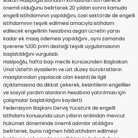
Bakan Hasipoğlu istihdam konusunun son derece
önemli olduğunu belirterek 20 yıldan sonra kamuda
engelli istihdamının yapıldığını, özel sektörde de engelli
istihdamının teşvik edilmesi amacıyla istihdam
edilecek engellinin hesabına asgari ücretin yarısı
kadar ek maaş ödemesi yapıldığını , aynı zamanda
işverene %100 prim desteği teşvik uygulamasının
başlatıldığını vurguladı.
Hasipoğlu, hafta başı meclis kürsüsünden Başbakan
Ünal Üstel’in siyasilerin ve üst düzey bürokratların
maaşlarından yapılacak olan kesinti ile ilgili
açıklamasına da dikkat çekerek, kesintilerin engelliler
ve sosyal yardım alanların hesabına yatırılması için
çalışmalar başlatıldığını kaydetti.
Federasyon Başkanı Derviş Yücetürk de engelli
istihdamı konusunda uzun yılların ardından mevcut
hükümet döneminde önemli adımlar atıldığını
belirterek, buna rağmen hâlâ istihdam edilmeyi