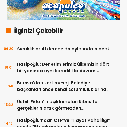
İlginizi Çekebilir
Sıcaklıklar 41 derece dolaylarında olacak
06:20
Hasipoğlu: Denetimlerimiz ülkemizin dört
18:01
bir yanında aynı kararlılıkla devam
edecek
Berova’dan sert mesaj: Belediye
16:48
başkanları önce kendi sorumluluklarına
bakmalı
Üstel: Fidan’ın açıklamaları Kıbrıs’ta
15:32
gerçeklerin artık görmezden
gelinemeyeceğini ortaya koydu
Hasipoğlu’ndan CTP’ye “Hayat Pahalılığı”
14:17
yanıtı: “Biz rakamlarla konuşmaya devam