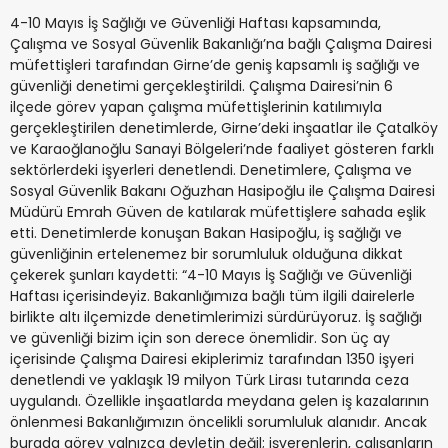
4-10 Mayıs İş Sağlığı ve Güvenliği Haftası kapsamında,
Çalışma ve Sosyal Güvenlik Bakanlığı’na bağlı Çalışma Dairesi
müfettişleri tarafından Girne’de geniş kapsamlı iş sağlığı ve
güvenliği denetimi gerçekleştirildi. Çalışma Dairesi’nin 6
ilçede görev yapan çalışma müfettişlerinin katılımıyla
gerçekleştirilen denetimlerde, Girne’deki inşaatlar ile Çatalköy
ve Karaoğlanoğlu Sanayi Bölgeleri’nde faaliyet gösteren farklı
sektörlerdeki işyerleri denetlendi. Denetimlere, Çalışma ve
Sosyal Güvenlik Bakanı Oğuzhan Hasipoğlu ile Çalışma Dairesi
Müdürü Emrah Güven de katılarak müfettişlere sahada eşlik
etti. Denetimlerde konuşan Bakan Hasipoğlu, iş sağlığı ve
güvenliğinin ertelenemez bir sorumluluk olduğuna dikkat
çekerek şunları kaydetti: “4-10 Mayıs İş Sağlığı ve Güvenliği
Haftası içerisindeyiz. Bakanlığımıza bağlı tüm ilgili dairelerle
birlikte altı ilçemizde denetimlerimizi sürdürüyoruz. İş sağlığı
ve güvenliği bizim için son derece önemlidir. Son üç ay
içerisinde Çalışma Dairesi ekiplerimiz tarafından 1350 işyeri
denetlendi ve yaklaşık 19 milyon Türk Lirası tutarında ceza
uygulandı. Özellikle inşaatlarda meydana gelen iş kazalarının
önlenmesi Bakanlığımızın öncelikli sorumluluk alanıdır. Ancak
burada görev yalnızca devletin değil; işverenlerin, çalışanların