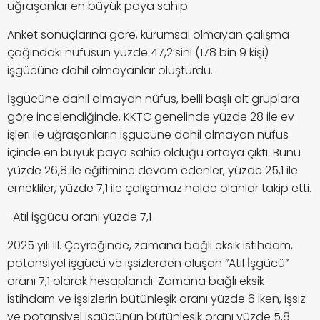
uğraşanlar en büyük paya sahip
Anket sonuçlarına göre, kurumsal olmayan çalışma
çağındaki nüfusun yüzde 47,2’sini (178 bin 9 kişi)
işgücüne dahil olmayanlar oluşturdu.
İşgücüne dahil olmayan nüfus, belli başlı alt gruplara
göre incelendiğinde, KKTC genelinde yüzde 28 ile ev
işleri ile uğraşanların işgücüne dahil olmayan nüfus
içinde en büyük paya sahip olduğu ortaya çıktı. Bunu
yüzde 26,8 ile eğitimine devam edenler, yüzde 25,1 ile
emekliler, yüzde 7,1 ile çalışamaz halde olanlar takip etti.
-Atıl işgücü oranı yüzde 7,1
2025 yılı III. Çeyreğinde, zamana bağlı eksik istihdam,
potansiyel işgücü ve işsizlerden oluşan “Atıl İşgücü”
oranı 7,1 olarak hesaplandı. Zamana bağlı eksik
istihdam ve işsizlerin bütünleşik oranı yüzde 6 iken, işsiz
ve potansiyel işgücünün bütünleşik oranı yüzde 5,8