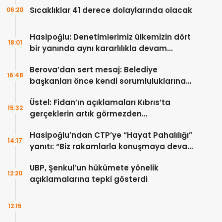
Sıcaklıklar 41 derece dolaylarında olacak
06:20
Hasipoğlu: Denetimlerimiz ülkemizin dört
18:01
bir yanında aynı kararlılıkla devam
edecek
Berova’dan sert mesaj: Belediye
16:48
başkanları önce kendi sorumluluklarına
bakmalı
Üstel: Fidan’ın açıklamaları Kıbrıs’ta
15:32
gerçeklerin artık görmezden
gelinemeyeceğini ortaya koydu
Hasipoğlu’ndan CTP’ye “Hayat Pahalılığı”
14:17
yanıtı: “Biz rakamlarla konuşmaya devam
edeceğiz”
UBP, Şenkul’un hükümete yönelik
12:20
açıklamalarına tepki gösterdi
12:15