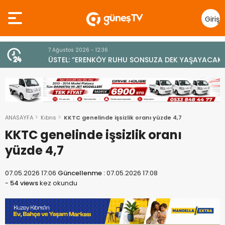
Giriş
Yap
7 Ağustos 2026 - 12:36
z
ÜSTEL: “ERENKÖY RUHU SONSUZA DEK YAŞAYACAK”
ANASAYFA
Kıbrıs
KKTC genelinde işsizlik oranı yüzde 4,7
KKTC genelinde işsizlik oranı
yüzde 4,7
07.05.2026 17:06
Güncellenme :
07.05.2026 17:08
-
54 views
kez okundu