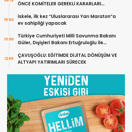
06:19
ÖNCE KOMİTELER GEREKLİ KARARLARI
ÜRETMELİDİR
İskele, ilk kez “Uluslararası Yarı Maraton”a
15:50
ev sahipliği yapacak
Türkiye Cumhuriyeti Milli Savunma Bakanı
13:00
Güler, Dışişleri Bakanı Ertuğruloğlu ile
Ankra’da görüştü
ÇAVUŞOĞLU: EĞİTİMDE DİJİTAL DÖNÜŞÜM VE
12:55
ALTYAPI YATIRIMLARI SÜRECEK