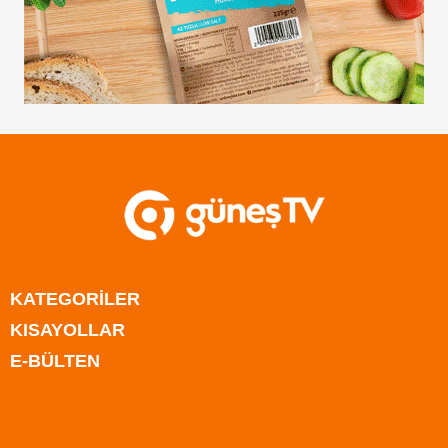
KATEGORİLER
KISAYOLLAR
Anasayfa
E-BÜLTEN
Kıbrıs
Anasayfa
Türkiye
Kıbrıs
Rum Kesimi
Türkiye
Dünya
Rum Kesimi