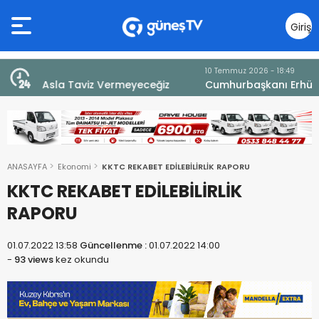
Giriş
Yap
10 Temmuz 2026 - 18:49
z
Cumhurbaşkanı Erhürman sergi açılışında
fenalaşarak hastaneye kaldırıldı
ANASAYFA
Ekonomi
KKTC REKABET EDİLEBİLİRLİK RAPORU
KKTC REKABET EDİLEBİLİRLİK
RAPORU
01.07.2022 13:58
Güncellenme :
01.07.2022 14:00
-
93 views
kez okundu