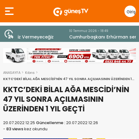
Giriş
Yap
10 Temmuz 2026 - 18:49
z
Cumhurbaşkanı Erhürman sergi açılışında
fenalaşarak hastaneye kaldırıldı
ANASAYFA
Kıbrıs
KKTC’DEKİ BİLAL AĞA MESCİDİ’NİN 47 YIL SONRA AÇILMASININ ÜZERİNDEN 1
YIL GEÇTİ
KKTC’DEKİ BİLAL AĞA MESCİDİ’NİN
47 YIL SONRA AÇILMASININ
ÜZERİNDEN 1 YIL GEÇTİ
20.07.2022 12:25
Güncellenme :
20.07.2022 12:26
-
83 views
kez okundu