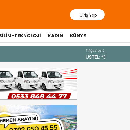
Giriş Yap
BILIM-TEKNOLOJI
KADIN
KÜNYE
10 Temmuz 20
Cumhurbaş