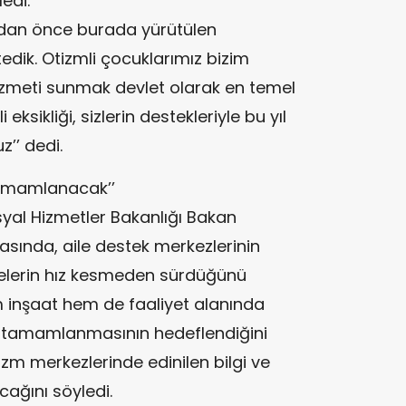
edi.
adan önce burada yürütülen
edik. Otizmli çocuklarımız bizim
 hizmeti sunmak devlet olarak en temel
sikliği, sizlerin destekleriyle bu yıl
z’’ dedi.
 Tamamlanacak’’
syal Hizmetler Bakanlığı Bakan
masında, aile destek merkezlerinin
jelerin hız kesmeden sürdüğünü
hem inşaat hem de faaliyet alanında
n tamamlanmasının hedeflendiğini
tizm merkezlerinde edinilen bilgi ve
cağını söyledi.