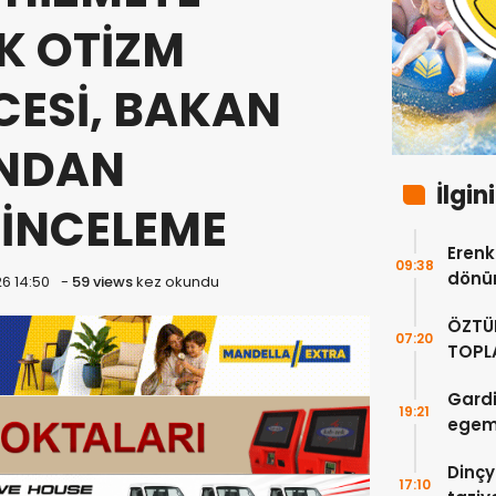
K OTİZM
CESİ, BAKAN
’NDAN
İlgin
İNCELEME
Erenkö
09:38
dönüm
6 14:50
-
59 views
kez okundu
ÖZTÜ
07:20
TOPLA
DOĞR
Gardi
19:21
egeme
Dinçy
17:10