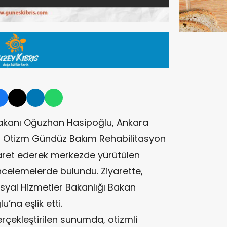
akanı Oğuzhan Hasipoğlu, Ankara
 Otizm Gündüz Bakım Rehabilitasyon
yaret ederek merkezde yürütülen
ncelemelerde bulundu. Ziyarette,
osyal Hizmetler Bakanlığı Bakan
u’na eşlik etti.
erçekleştirilen sunumda, otizmli