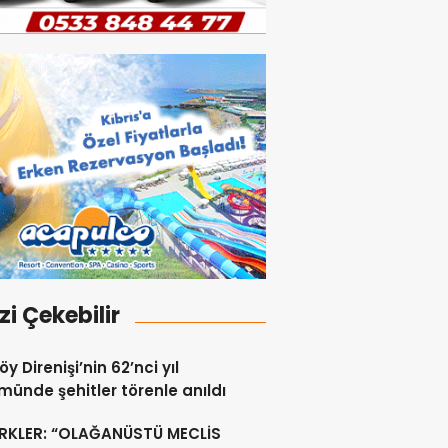
izi Çekebilir
y Direnişi’nin 62’nci yıl
ünde şehitler törenle anıldı
RKLER: “OLAĞANÜSTÜ MECLİS