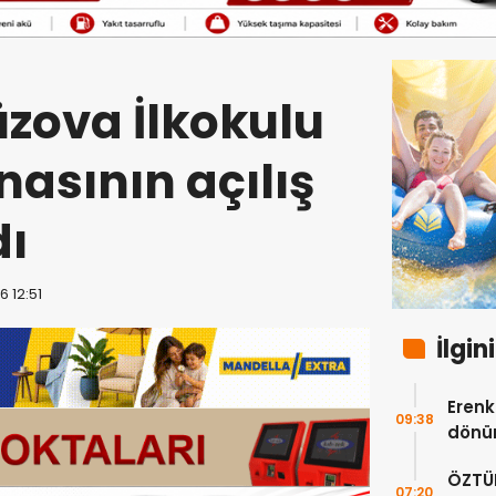
zova İlkokulu
nasının açılış
dı
6 12:51
İlgin
Erenkö
09:38
dönüm
ÖZTÜ
07:20