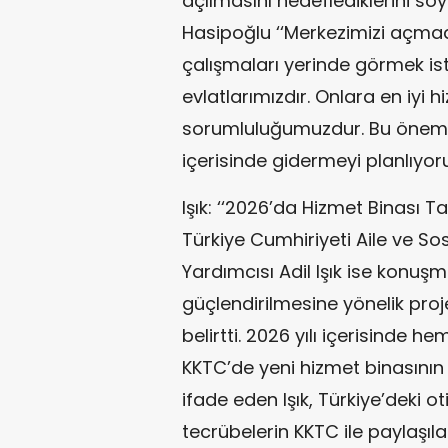
açılmasını hedeflediklerini söyl
Hasipoğlu ‘‘Merkezimizi açm
çalışmaları yerinde görmek ist
evlatlarımızdır. Onlara en iyi
sorumluluğumuzdur. Bu önemli ek
içerisinde gidermeyi planlıyoru
Işık: ‘‘2026’da Hizmet Binası
Türkiye Cumhiriyeti Aile ve So
Yardımcısı Adil Işık ise konuş
güçlendirilmesine yönelik pro
belirtti. 2026 yılı içerisinde 
KKTC’de yeni hizmet binasını
ifade eden Işık, Türkiye’deki o
tecrübelerin KKTC ile paylaşıla