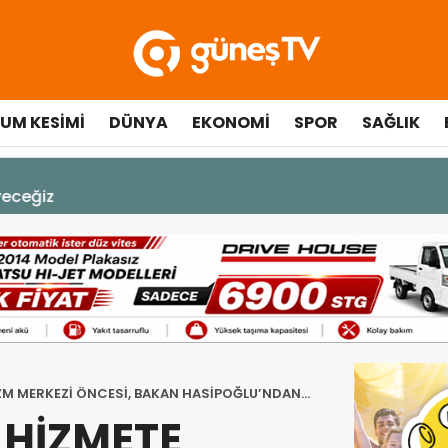
UM KESIMI
DÜNYA
EKONOMI
SPOR
SAĞLIK
A DEK YAŞAYACAK”
İZM MERKEZİ ÖNCESİ, BAKAN HASİPOĞLU’NDAN
 HİZMETE