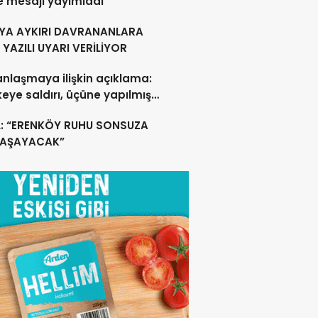
e mesajı yayımladı
YA AYKIRI DAVRANANLARA
YAZILI UYARI VERİLİYOR
anlaşmaya ilişkin açıklama:
lkeye saldırı, üçüne yapılmış
acak
L: “ERENKÖY RUHU SONSUZA
YAŞAYACAK”