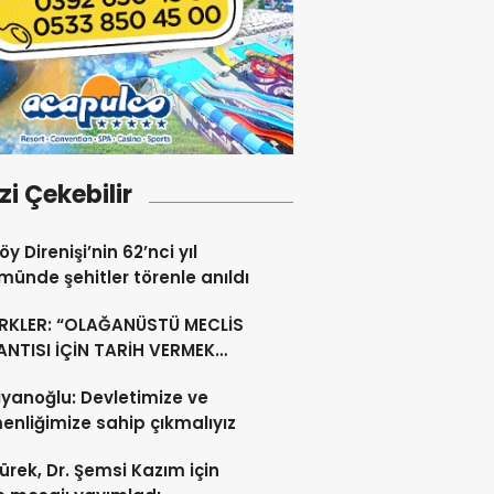
izi Çekebilir
y Direnişi’nin 62’nci yıl
ünde şehitler törenle anıldı
RKLER: “OLAĞANÜSTÜ MECLİS
NTISI İÇİN TARİH VERMEK
U DEĞİL”
yanoğlu: Devletimize ve
nliğimize sahip çıkmalıyız
ürek, Dr. Şemsi Kazım için