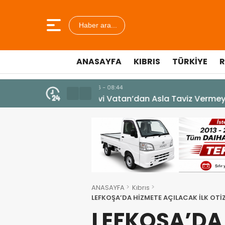
Haber ara...
ANASAYFA
KIBRIS
TÜRKIYE
R
7 Ağustos 2026 - 12:36
ÜSTEL: “ERENKÖY RUHU SONSUZ
ANASAYFA
Kıbrıs
LEFKOŞA’DA HİZMETE AÇILACAK İLK OT
ANKARA’DA İNCELEME
LEFKOŞA’DA