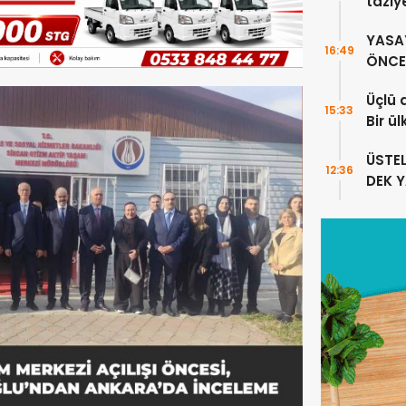
taziy
YASA
16:49
ÖNCE 
Üçlü 
15:33
Bir ü
sayıl
ÜSTE
12:36
DEK 