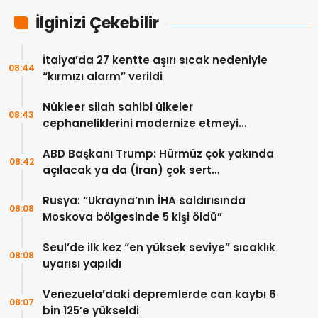
İlginizi Çekebilir
İtalya’da 27 kentte aşırı sıcak nedeniyle
08:44
“kırmızı alarm” verildi
Nükleer silah sahibi ülkeler
08:43
cephaneliklerini modernize etmeyi
sürdürüyor
ABD Başkanı Trump: Hürmüz çok yakında
08:42
açılacak ya da (İran) çok sert
vurulacaklar
Rusya: “Ukrayna’nın İHA saldırısında
08:08
Moskova bölgesinde 5 kişi öldü”
Seul’de ilk kez “en yüksek seviye” sıcaklık
08:08
uyarısı yapıldı
Venezuela’daki depremlerde can kaybı 6
08:07
bin 125’e yükseldi