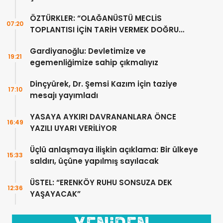
ÖZTÜRKLER: “OLAĞANÜSTÜ MECLİS
07:20
TOPLANTISI İÇİN TARİH VERMEK DOĞRU
DEĞİL”
Gardiyanoğlu: Devletimize ve
19:21
egemenliğimize sahip çıkmalıyız
Dinçyürek, Dr. Şemsi Kazım için taziye
17:10
mesajı yayımladı
YASAYA AYKIRI DAVRANANLARA ÖNCE
16:49
YAZILI UYARI VERİLİYOR
Üçlü anlaşmaya ilişkin açıklama: Bir ülkeye
15:33
saldırı, üçüne yapılmış sayılacak
ÜSTEL: “ERENKÖY RUHU SONSUZA DEK
12:36
YAŞAYACAK”