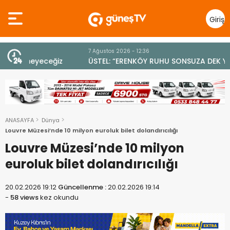
Giriş
Yap
7 Ağustos 2026 - 12:36
z
ÜSTEL: “ERENKÖY RUHU SONSUZA DEK YAŞAYACAK”
ANASAYFA
Dünya
Louvre Müzesi’nde 10 milyon euroluk bilet dolandırıcılığı
Louvre Müzesi’nde 10 milyon
euroluk bilet dolandırıcılığı
20.02.2026 19:12
Güncellenme :
20.02.2026 19:14
-
58 views
kez okundu