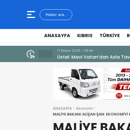
Haber ara...
ANASAYFA
KIBRIS
TÜRKIYE
R
7 Ağustos 2026 - 12:36
ÜSTEL: “ERENKÖY RUHU SONSUZ
ANASAYFA
Ekonomi
MALİYE BAKANI ALİŞAN ŞAN: EKONOMİYİ 
YÜKSELTECEĞİZ
MALİYE BAKA