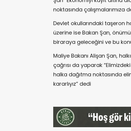
Şan “Ekonomiyi kayıt altına al
noktasında çalışmalarımıza d
Devlet okullarındaki taşeron had
üzerine ise Bakan Şan, önümüzd
biraraya geleceğini ve bu konu
Maliye Bakanı Alişan Şan, halk
çağrısı da yaparak “Elimizdeki 
halka dağıtma noktasında el
kararlıyız” dedi