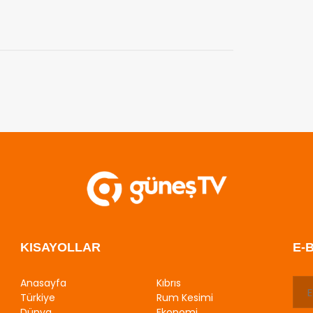
KISAYOLLAR
E-
Anasayfa
Kıbrıs
Türkiye
Rum Kesimi
Dünya
Ekonomi