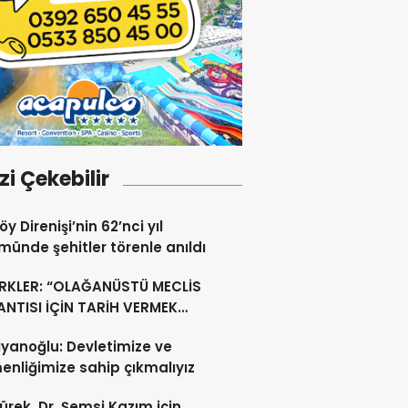
izi Çekebilir
y Direnişi’nin 62’nci yıl
ünde şehitler törenle anıldı
RKLER: “OLAĞANÜSTÜ MECLİS
NTISI İÇİN TARİH VERMEK
U DEĞİL”
yanoğlu: Devletimize ve
nliğimize sahip çıkmalıyız
ürek, Dr. Şemsi Kazım için