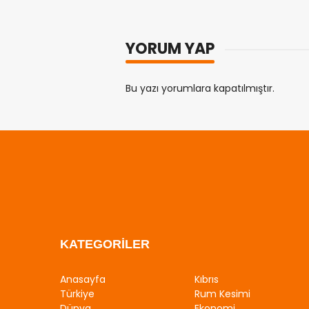
YORUM YAP
Bu yazı yorumlara kapatılmıştır.
KATEGORİLER
Anasayfa
Kıbrıs
Türkiye
Rum Kesimi
Dünya
Ekonomi