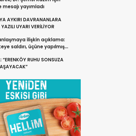
e mesajı yayımladı
YA AYKIRI DAVRANANLARA
YAZILI UYARI VERİLİYOR
anlaşmaya ilişkin açıklama:
lkeye saldırı, üçüne yapılmış
acak
L: “ERENKÖY RUHU SONSUZA
YAŞAYACAK”