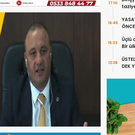
17:10
taziy
YASA
16:49
ÖNCE 
Üçlü 
15:33
Bir ü
sayıl
ÜSTE
12:36
DEK 