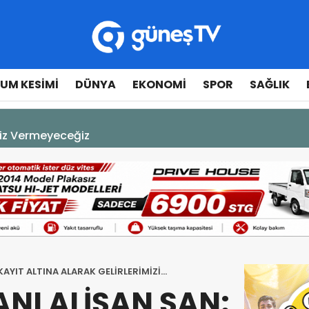
UM KESIMI
DÜNYA
EKONOMI
SPOR
SAĞLIK
A DEK YAŞAYACAK”
KAYIT ALTINA ALARAK GELİRLERİMİZİ
NI ALİŞAN ŞAN: