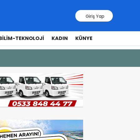
Giriş Yap
BILIM-TEKNOLOJI
KADIN
KÜNYE
10 Temmuz 20
Cumhurbaş