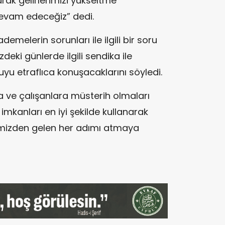
arak gelirlerimizi yükseltme
evam edeceğiz” dedi.
emelerin sorunları ile ilgili bir soru
eki günlerde ilgili sendika ile
yu etraflıca konuşacaklarını söyledi.
a ve çalışanlara müsterih olmaları
imkanları en iyi şekilde kullanarak
imizden gelen her adımı atmaya