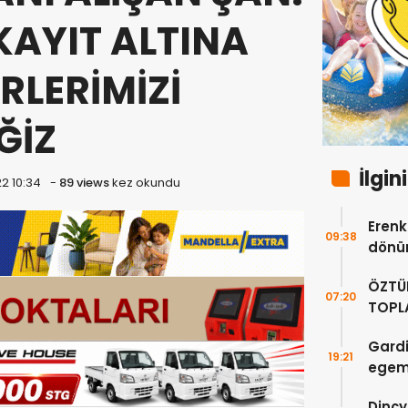
KAYIT ALTINA
RLERİMİZİ
ĞİZ
İlgin
2 10:34
-
89 views
kez okundu
Erenkö
09:38
dönüm
ÖZTÜ
07:20
TOPLA
DOĞR
Gardi
19:21
egeme
Dinçy