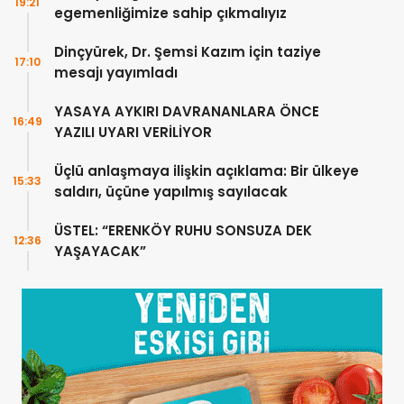
19:21
egemenliğimize sahip çıkmalıyız
Dinçyürek, Dr. Şemsi Kazım için taziye
17:10
mesajı yayımladı
YASAYA AYKIRI DAVRANANLARA ÖNCE
16:49
YAZILI UYARI VERİLİYOR
Üçlü anlaşmaya ilişkin açıklama: Bir ülkeye
15:33
saldırı, üçüne yapılmış sayılacak
ÜSTEL: “ERENKÖY RUHU SONSUZA DEK
12:36
YAŞAYACAK”