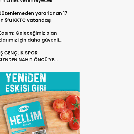
r hizmet veremeyecek
düzenlemeden yararlanan 17
en 9’u KKTC vatandaşı
 Kasım: Geleceğimiz olan
larımız için daha güvenli
ar oluşturuyoruz
Ş GENÇLİK SPOR
BÜ’NDEN NAHİT ÖNCÜ’YE
MLI TEŞEKKÜR