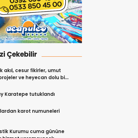
izi Çekebilir
 akıl, cesur fikirler, umut
projeler ve heyecan dolu bir
y Karatepe tutuklandı
lardan karot numuneleri
istik Kurumu cuma gününe