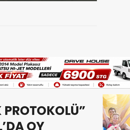
İK PROTOKOLÜ”
L’DA OY