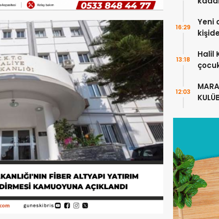
kada
Yeni 
16:29
kişid
Halil
13:18
çocuk
alanl
MARA
12:03
KULÜ
ANLA