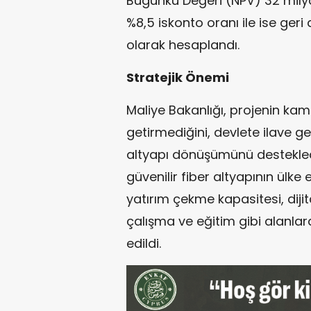
Bugünkü Değeri (NPV) 32 milyon
%8,5 iskonto oranı ile ise geri
olarak hesaplandı.
Stratejik Önemi
Maliye Bakanlığı, projenin k
getirmediğini, devlete ilave ge
altyapı dönüşümünü desteklediğ
güvenilir fiber altyapının ülke 
yatırım çekme kapasitesi, dijit
çalışma ve eğitim gibi alanlar
edildi.