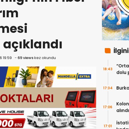
rım
mesi
açıklandı
İlgin
6 19:59
-
69 views
kez okundu
“Ortak
18:43
dolu 
ekip”
Burka
17:34
Kolon
17:06
alındı
İstat
17:01