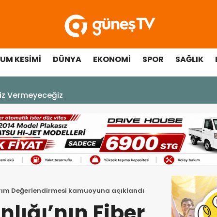
UM KESIMI
DÜNYA
EKONOMI
SPOR
SAĞLIK
çılışında fenalaşarak hastaneye kaldırıldı
atırım Değerlendirmesi kamuoyuna açıklandı
lığı’nın Fiber