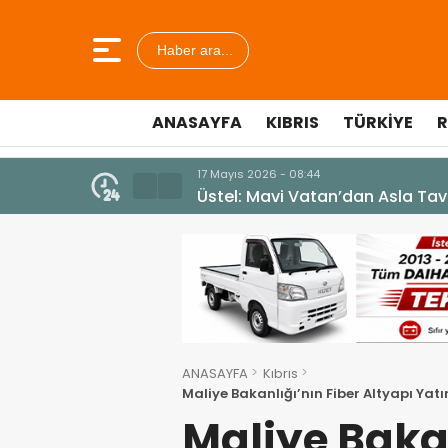
Haber ara...
ANASAYFA
KIBRIS
TÜRKIYE
R
10 Temmuz 2026 - 18:49
Cumhurbaşkanı Erhürman sergi a
ANASAYFA
Kıbrıs
Maliye Bakanlığı’nın Fiber Altyapı Y
Maliye Bakan