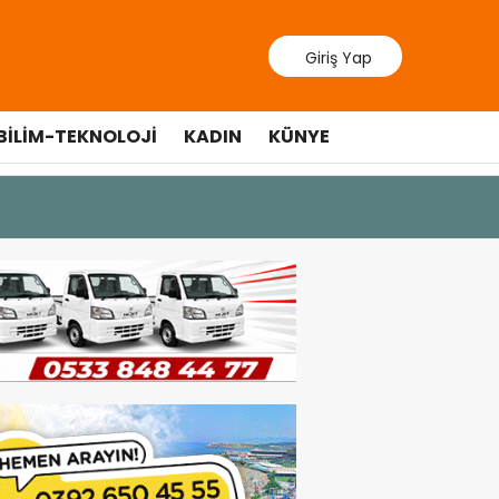
Giriş Yap
BILIM-TEKNOLOJI
KADIN
KÜNYE
9 Temmuz 202
Lefkoşa’d