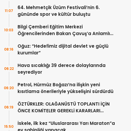
64. Mehmetçik Üzüm Festivali’nin 6.
11:07
gününde spor ve kültür buluştu
Bilgi Çemberi Eğitim Merkezi
10:03
Öğrencilerinden Bakan Çavuş’a Anlamlı
Ziyaret
Oğuz: “Hedefimiz dijital devlet ve güçlü
08:16
kurumlar”
Hava sıcaklığı 39 derece dolaylarında
06:22
seyrediyor
Petrol, Hürmüz Boğazı’na ilişkin yeni
06:20
kısıtlama önerileriyle yükselişini sürdürdü
ÖZTÜRKLER: OLAĞANÜSTÜ TOPLANTI İÇİN
06:19
ÖNCE KOMİTELER GEREKLİ KARARLARI
ÜRETMELİDİR
İskele, ilk kez “Uluslararası Yarı Maraton”a
15:50
ev sahipliği yapacak