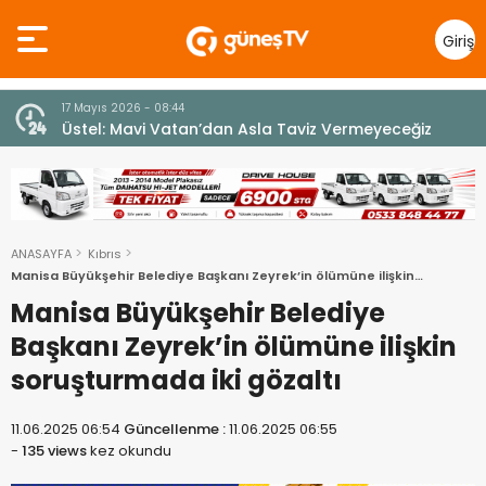
Giriş
Yap
10 Temmuz 2026 - 18:49
z
Cumhurbaşkanı Erhürman sergi açılışında
fenalaşarak hastaneye kaldırıldı
ANASAYFA
Kıbrıs
Manisa Büyükşehir Belediye Başkanı Zeyrek’in ölümüne ilişkin
soruşturmada iki gözaltı
Manisa Büyükşehir Belediye
Başkanı Zeyrek’in ölümüne ilişkin
soruşturmada iki gözaltı
11.06.2025 06:54
Güncellenme :
11.06.2025 06:55
-
135 views
kez okundu