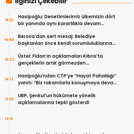
İlginizi Çekebilir
Hasipoğlu: Denetimlerimiz ülkemizin dört
18:01
bir yanında aynı kararlılıkla devam
edecek
Berova’dan sert mesaj: Belediye
16:48
başkanları önce kendi sorumluluklarına
bakmalı
Üstel: Fidan’ın açıklamaları Kıbrıs’ta
15:32
gerçeklerin artık görmezden
gelinemeyeceğini ortaya koydu
Hasipoğlu’ndan CTP’ye “Hayat Pahalılığı”
14:17
yanıtı: “Biz rakamlarla konuşmaya devam
edeceğiz”
UBP, Şenkul’un hükümete yönelik
12:20
açıklamalarına tepki gösterdi
12:15