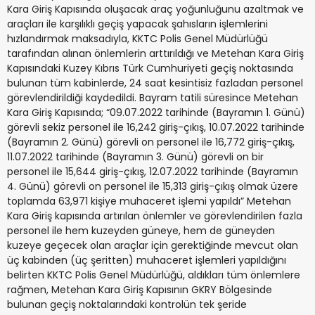
Kara Giriş Kapısında oluşacak araç yoğunluğunu azaltmak ve
araçları ile karşılıklı geçiş yapacak şahısların işlemlerini
hızlandırmak maksadıyla, KKTC Polis Genel Müdürlüğü
tarafından alınan önlemlerin arttırıldığı ve Metehan Kara Giriş
Kapısındaki Kuzey Kıbrıs Türk Cumhuriyeti geçiş noktasında
bulunan tüm kabinlerde, 24 saat kesintisiz fazladan personel
görevlendirildiği kaydedildi. Bayram tatili süresince Metehan
Kara Giriş Kapısında; “09.07.2022 tarihinde (Bayramın 1. Günü)
görevli sekiz personel ile 16,242 giriş-çıkış, 10.07.2022 tarihinde
(Bayramın 2. Günü) görevli on personel ile 16,772 giriş-çıkış,
11.07.2022 tarihinde (Bayramın 3. Günü) görevli on bir
personel ile 15,644 giriş-çıkış, 12.07.2022 tarihinde (Bayramın
4. Günü) görevli on personel ile 15,313 giriş-çıkış olmak üzere
toplamda 63,971 kişiye muhaceret işlemi yapıldı” Metehan
Kara Giriş kapısında artırılan önlemler ve görevlendirilen fazla
personel ile hem kuzeyden güneye, hem de güneyden
kuzeye geçecek olan araçlar için gerektiğinde mevcut olan
üç kabinden (üç şeritten) muhaceret işlemleri yapıldığını
belirten KKTC Polis Genel Müdürlüğü, aldıkları tüm önlemlere
rağmen, Metehan Kara Giriş Kapısının GKRY Bölgesinde
bulunan geçiş noktalarındaki kontrolün tek şeride