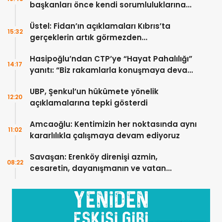
başkanları önce kendi sorumluluklarına
bakmalı
Üstel: Fidan’ın açıklamaları Kıbrıs’ta
15:32
gerçeklerin artık görmezden
gelinemeyeceğini ortaya koydu
Hasipoğlu’ndan CTP’ye “Hayat Pahalılığı”
14:17
yanıtı: “Biz rakamlarla konuşmaya devam
edeceğiz”
UBP, Şenkul’un hükümete yönelik
12:20
açıklamalarına tepki gösterdi
Amcaoğlu: Kentimizin her noktasında aynı
11:02
kararlılıkla çalışmaya devam ediyoruz
Savaşan: Erenköy direnişi azmin,
08:22
cesaretin, dayanışmanın ve vatan
sevgisinin eşsiz bir örneğidir