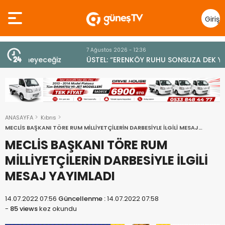
Giriş
Yap
7 Ağustos 2026 - 12:36
z
ÜSTEL: “ERENKÖY RUHU SONSUZA DEK YAŞAYACAK”
ANASAYFA
Kıbrıs
MECLİS BAŞKANI TÖRE RUM MİLLİYETÇİLERİN DARBESİYLE İLGİLİ MESAJ
YAYIMLADI
MECLİS BAŞKANI TÖRE RUM
MİLLİYETÇİLERİN DARBESİYLE İLGİLİ
MESAJ YAYIMLADI
14.07.2022 07:56
Güncellenme :
14.07.2022 07:58
-
85 views
kez okundu