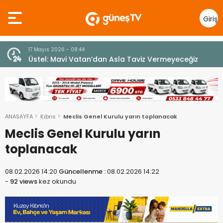
Giriş
Yap
7 Ağustos 2026 - 12:36
z
ÜSTEL: “ERENKÖY RUHU SONSUZA DEK YAŞAYACAK”
ANASAYFA
Kıbrıs
Meclis Genel Kurulu yarın toplanacak
Meclis Genel Kurulu yarın
toplanacak
08.02.2026 14:20
Güncellenme :
08.02.2026 14:22
-
92 views
kez okundu