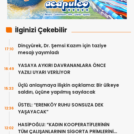
İlginizi Çekebilir
Dinçyürek, Dr. Şemsi Kazım için taziye
17:10
mesajı yayımladı
YASAYA AYKIRI DAVRANANLARA ÖNCE
16:49
YAZILI UYARI VERİLİYOR
Üçlü anlaşmaya ilişkin açıklama: Bir ülkeye
15:33
saldırı, üçüne yapılmış sayılacak
ÜSTEL: “ERENKÖY RUHU SONSUZA DEK
12:36
YAŞAYACAK”
HASİPOĞLU: “KADIN KOOPERATİFLERİNİN
12:02
TÜM ÇALIŞANLARININ SİGORTA PRİMLERİNİ