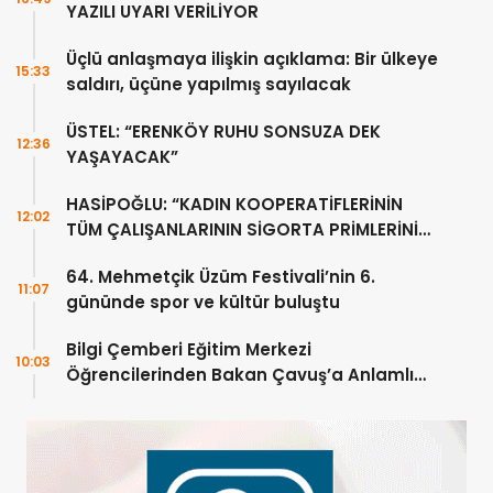
YAZILI UYARI VERİLİYOR
Üçlü anlaşmaya ilişkin açıklama: Bir ülkeye
15:33
saldırı, üçüne yapılmış sayılacak
ÜSTEL: “ERENKÖY RUHU SONSUZA DEK
12:36
YAŞAYACAK”
HASİPOĞLU: “KADIN KOOPERATİFLERİNİN
12:02
TÜM ÇALIŞANLARININ SİGORTA PRİMLERİNİ
YÜZDE 100 KARŞILAYACAĞIZ”
64. Mehmetçik Üzüm Festivali’nin 6.
11:07
gününde spor ve kültür buluştu
Bilgi Çemberi Eğitim Merkezi
10:03
Öğrencilerinden Bakan Çavuş’a Anlamlı
Ziyaret