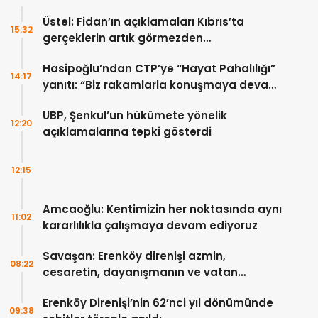
Üstel: Fidan’ın açıklamaları Kıbrıs’ta
15:32
gerçeklerin artık görmezden
gelinemeyeceğini ortaya koydu
Hasipoğlu’ndan CTP’ye “Hayat Pahalılığı”
14:17
yanıtı: “Biz rakamlarla konuşmaya devam
edeceğiz”
UBP, Şenkul’un hükümete yönelik
12:20
açıklamalarına tepki gösterdi
12:15
Amcaoğlu: Kentimizin her noktasında aynı
11:02
kararlılıkla çalışmaya devam ediyoruz
Savaşan: Erenköy direnişi azmin,
08:22
cesaretin, dayanışmanın ve vatan
sevgisinin eşsiz bir örneğidir
Erenköy Direnişi’nin 62’nci yıl dönümünde
09:38