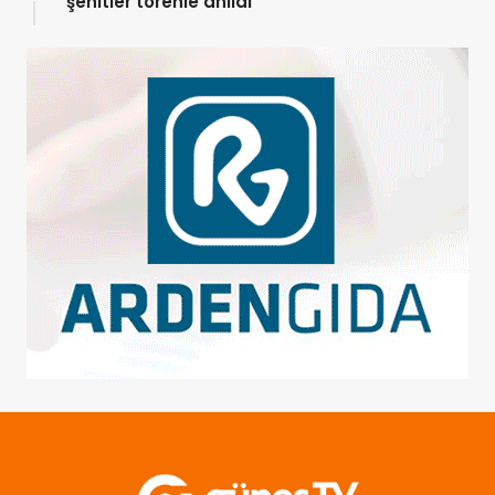
şehitler törenle anıldı