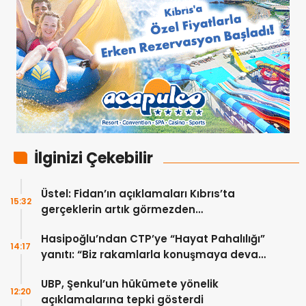
İlginizi Çekebilir
Üstel: Fidan’ın açıklamaları Kıbrıs’ta
15:32
gerçeklerin artık görmezden
gelinemeyeceğini ortaya koydu
Hasipoğlu’ndan CTP’ye “Hayat Pahalılığı”
14:17
yanıtı: “Biz rakamlarla konuşmaya devam
edeceğiz”
UBP, Şenkul’un hükümete yönelik
12:20
açıklamalarına tepki gösterdi