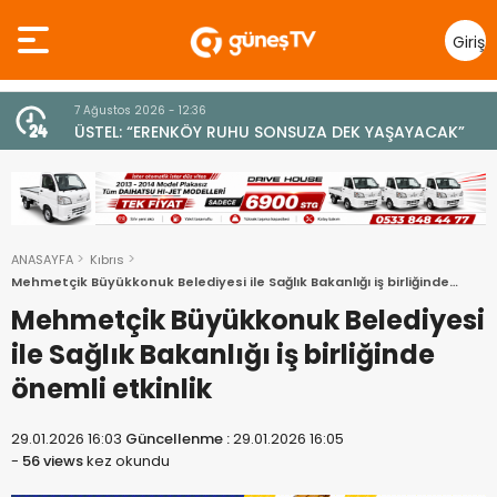
Giriş
Yap
7 Ağustos 2026 - 12:36
z
ÜSTEL: “ERENKÖY RUHU SONSUZA DEK YAŞAYACAK”
ANASAYFA
Kıbrıs
Mehmetçik Büyükkonuk Belediyesi ile Sağlık Bakanlığı iş birliğinde
önemli etkinlik
Mehmetçik Büyükkonuk Belediyesi
ile Sağlık Bakanlığı iş birliğinde
önemli etkinlik
29.01.2026 16:03
Güncellenme :
29.01.2026 16:05
-
56 views
kez okundu