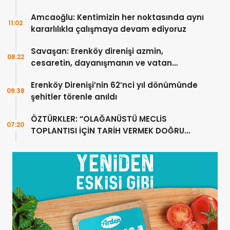
Amcaoğlu: Kentimizin her noktasında aynı
11:02
kararlılıkla çalışmaya devam ediyoruz
Savaşan: Erenköy direnişi azmin,
08:22
cesaretin, dayanışmanın ve vatan
sevgisinin eşsiz bir örneğidir
Erenköy Direnişi’nin 62’nci yıl dönümünde
09:38
şehitler törenle anıldı
ÖZTÜRKLER: “OLAĞANÜSTÜ MECLİS
07:20
TOPLANTISI İÇİN TARİH VERMEK DOĞRU
DEĞİL”