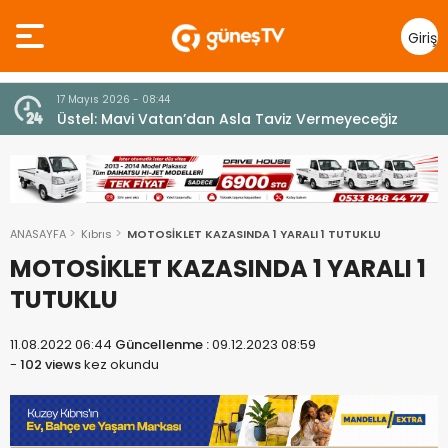
Giriş
Yap
7 Ağustos 2026 - 12:36
z
ÜSTEL: “ERENKÖY RUHU SONSUZA DEK YAŞAYACAK”
ANASAYFA
Kıbrıs
MOTOSİKLET KAZASINDA 1 YARALI 1 TUTUKLU
MOTOSİKLET KAZASINDA 1 YARALI 1
TUTUKLU
11.08.2022 06:44
Güncellenme :
09.12.2023 08:59
-
102 views
kez okundu