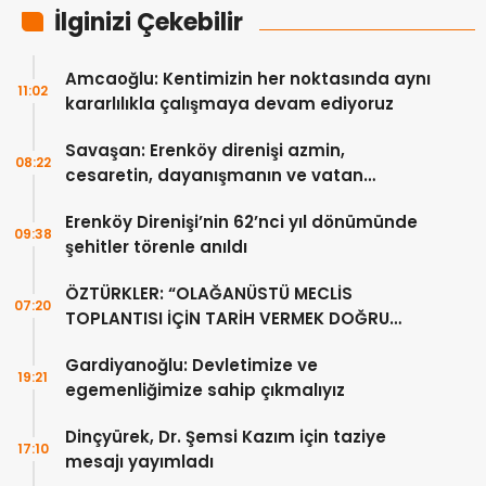
İlginizi Çekebilir
Amcaoğlu: Kentimizin her noktasında aynı
11:02
kararlılıkla çalışmaya devam ediyoruz
Savaşan: Erenköy direnişi azmin,
08:22
cesaretin, dayanışmanın ve vatan
sevgisinin eşsiz bir örneğidir
Erenköy Direnişi’nin 62’nci yıl dönümünde
09:38
şehitler törenle anıldı
ÖZTÜRKLER: “OLAĞANÜSTÜ MECLİS
07:20
TOPLANTISI İÇİN TARİH VERMEK DOĞRU
DEĞİL”
Gardiyanoğlu: Devletimize ve
19:21
egemenliğimize sahip çıkmalıyız
Dinçyürek, Dr. Şemsi Kazım için taziye
17:10
mesajı yayımladı