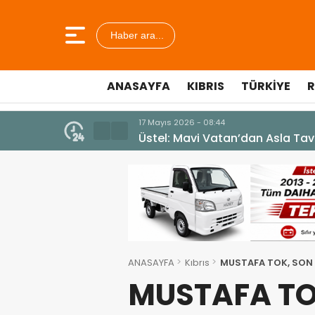
Haber ara...
ANASAYFA
KIBRIS
TÜRKIYE
R
7 Ağustos 2026 - 12:36
ÜSTEL: “ERENKÖY RUHU SONSUZ
ANASAYFA
Kıbrıs
MUSTAFA TOK, SON
MUSTAFA TO