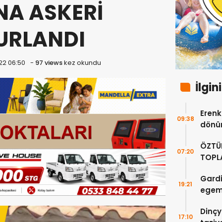
A ASKERİ
URLANDI
22 06:50
-
97 views
kez okundu
İlgin
Erenkö
09:38
dönüm
ÖZTÜ
07:20
TOPLA
DOĞR
Gardi
19:21
egeme
Dinçy
17:10