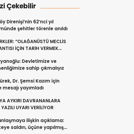
izi Çekebilir
y Direnişi’nin 62’nci yıl
ünde şehitler törenle anıldı
RKLER: “OLAĞANÜSTÜ MECLİS
NTISI İÇİN TARİH VERMEK
U DEĞİL”
yanoğlu: Devletimize ve
nliğimize sahip çıkmalıyız
ürek, Dr. Şemsi Kazım için
e mesajı yayımladı
YA AYKIRI DAVRANANLARA
YAZILI UYARI VERİLİYOR
anlaşmaya ilişkin açıklama:
lkeye saldırı, üçüne yapılmış