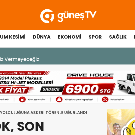
UM KESIMI
DÜNYA
EKONOMI
SPOR
SAĞLIK
A DEK YAŞAYACAK”
 YOLCULUĞUNA ASKERİ TÖRENLE UĞURLANDI
K, SON