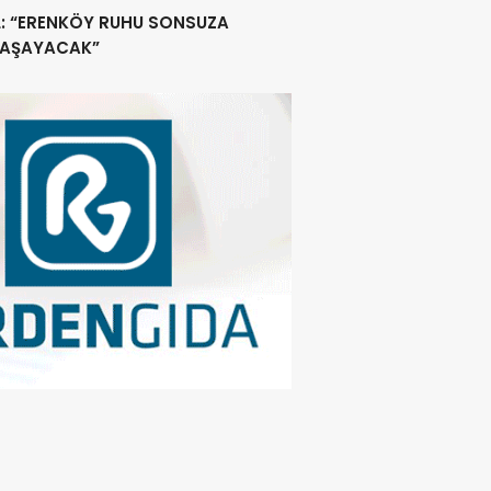
acak
L: “ERENKÖY RUHU SONSUZA
YAŞAYACAK”