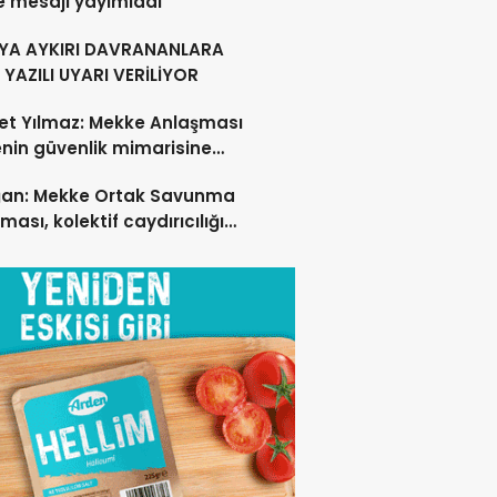
e mesajı yayımladı
YA AYKIRI DAVRANANLARA
YAZILI UYARI VERİLİYOR
t Yılmaz: Mekke Anlaşması
nin güvenlik mimarisine
 sağlayacak tarihi bir adım
ğan: Mekke Ortak Savunma
ması, kolektif caydırıcılığı
ndirecek