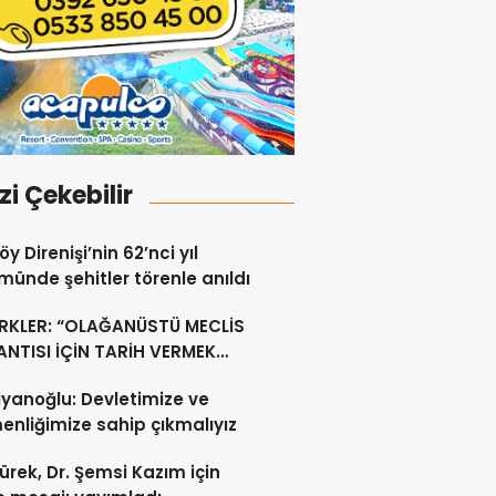
izi Çekebilir
y Direnişi’nin 62’nci yıl
ünde şehitler törenle anıldı
RKLER: “OLAĞANÜSTÜ MECLİS
NTISI İÇİN TARİH VERMEK
U DEĞİL”
yanoğlu: Devletimize ve
nliğimize sahip çıkmalıyız
ürek, Dr. Şemsi Kazım için