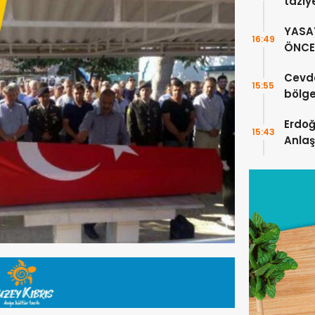
taziy
YASA
16:49
ÖNCE 
Cevde
15:55
bölge
katkı
Erdo
15:43
Anlaş
güçle