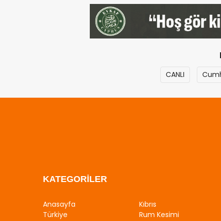
CANLI
Cumh
KATEGORİLER
Anasayfa
Kıbrıs
Türkiye
Rum Kesimi