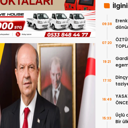
İlgin
Erenkö
09:38
dönüm
ÖZTÜ
07:20
TOPLA
DOĞR
Gardi
19:21
egeme
Dinçy
17:10
taziy
YASA
16:49
ÖNCE 
Üçlü 
15:33
Bir ü