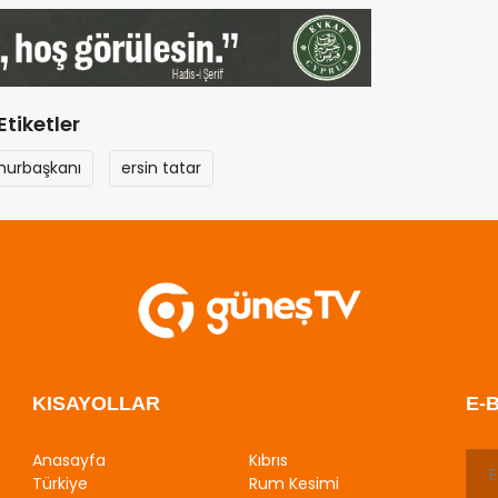
Etiketler
urbaşkanı
ersin tatar
KISAYOLLAR
E-
Anasayfa
Kıbrıs
Türkiye
Rum Kesimi