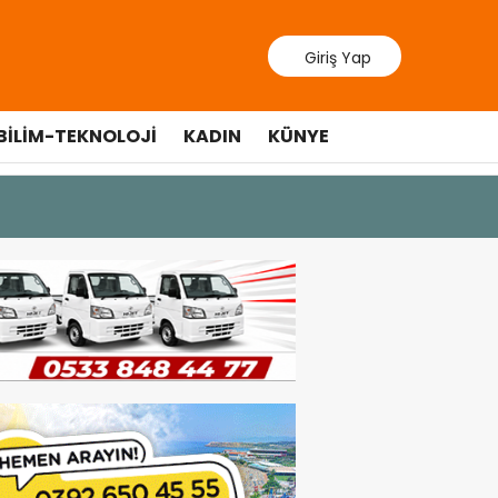
Giriş Yap
BILIM-TEKNOLOJI
KADIN
KÜNYE
10 Temmuz 20
Cumhurbaş