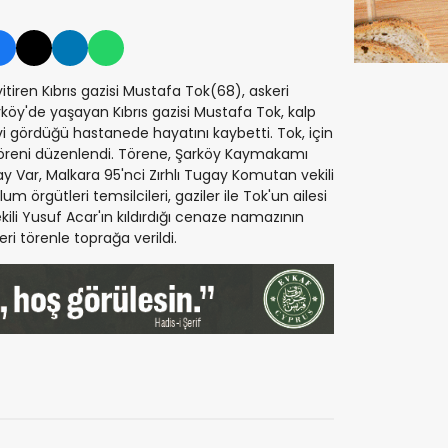
itiren Kıbrıs gazisi Mustafa Tok(68), askeri
köy'de yaşayan Kıbrıs gazisi Mustafa Tok, kalp
i gördüğü hastanede hayatını kaybetti. Tok, için
töreni düzenlendi. Törene, Şarköy Kaymakamı
y Var, Malkara 95'nci Zırhlı Tugay Komutan vekili
lum örgütleri temsilcileri, gaziler ile Tok'un ailesi
kili Yusuf Acar'ın kıldırdığı cenaze namazının
eri törenle toprağa verildi.