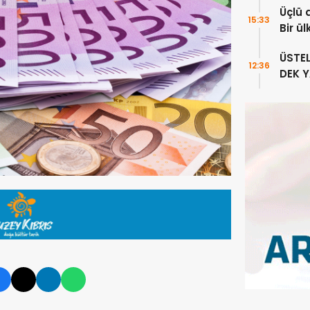
Üçlü 
15:33
Bir ü
sayıl
ÜSTE
12:36
DEK 