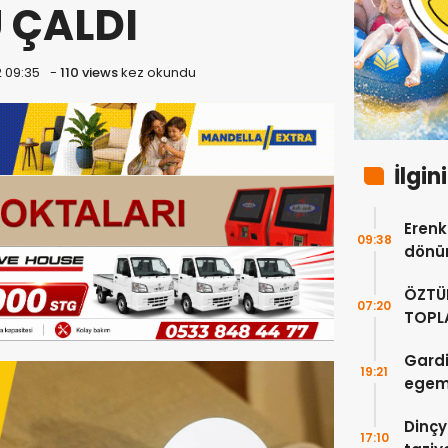
 ÇALDI
2 09:35
-
110 views
kez okundu
İlgin
Erenkö
09:38
dönüm
ÖZTÜ
07:20
TOPLA
DOĞR
Gardi
19:21
egeme
Dinçy
17:10