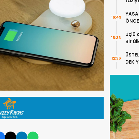
taziy
YASA
16:49
ÖNCE 
Üçlü 
15:33
Bir ü
sayıl
ÜSTE
12:36
DEK 