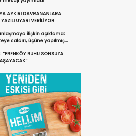
e mesajı yayımladı
YA AYKIRI DAVRANANLARA
YAZILI UYARI VERİLİYOR
anlaşmaya ilişkin açıklama:
lkeye saldırı, üçüne yapılmış
acak
L: “ERENKÖY RUHU SONSUZA
YAŞAYACAK”