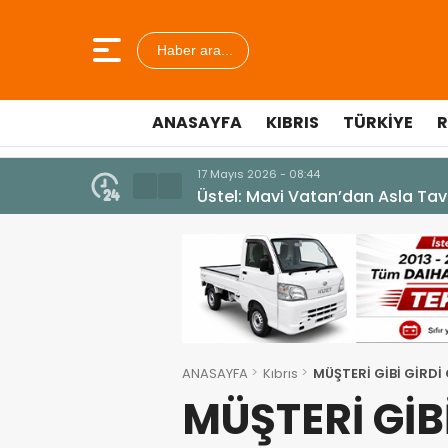
Haber ara...
ANASAYFA
KIBRIS
TÜRKIYE
R
7 Ağustos 2026 - 12:36
ÜSTEL: “ERENKÖY RUHU SONSUZ
ANASAYFA
Kıbrıs
MÜŞTERİ GİBİ GİRDİ
MÜŞTERİ GİBİ