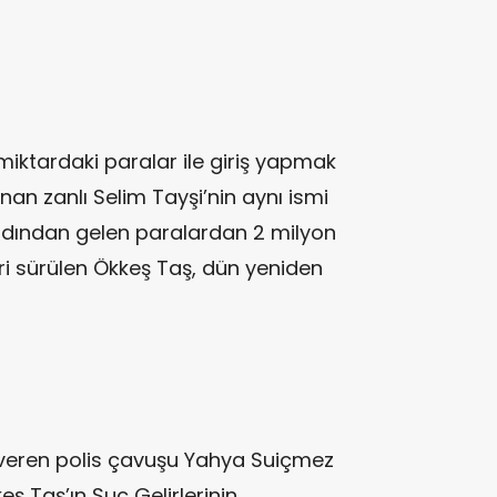
miktardaki paralar ile giriş yapmak
anan zanlı Selim Tayşi’nin aynı ismi
ardından gelen paralardan 2 milyon
leri sürülen Ökkeş Taş, dün yeniden
eren polis çavuşu Yahya Suiçmez
keş Taş’ın Suç Gelirlerinin