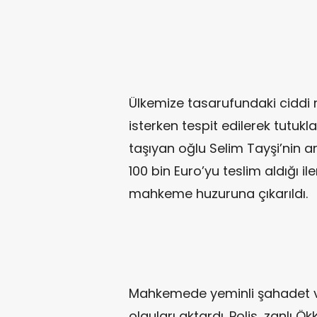
Ülkemize tasarufundaki ciddi 
isterken tespit edilerek tutukl
taşıyan oğlu Selim Tayşi’nin 
100 bin Euro’yu teslim aldığı i
mahkeme huzuruna çıkarıldı.
Mahkemede yeminli şahadet v
olguları aktardı. Polis, zanlı Ök