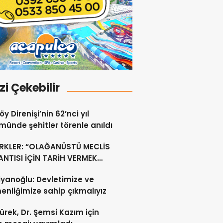
izi Çekebilir
y Direnişi’nin 62’nci yıl
ünde şehitler törenle anıldı
RKLER: “OLAĞANÜSTÜ MECLİS
NTISI İÇİN TARİH VERMEK
U DEĞİL”
yanoğlu: Devletimize ve
nliğimize sahip çıkmalıyız
ürek, Dr. Şemsi Kazım için