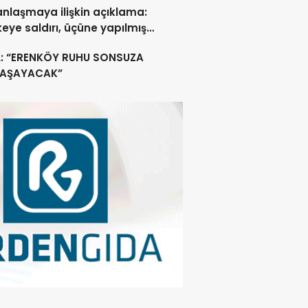
anlaşmaya ilişkin açıklama:
lkeye saldırı, üçüne yapılmış
acak
L: “ERENKÖY RUHU SONSUZA
YAŞAYACAK”