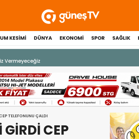
UM KESIMI
DÜNYA
EKONOMI
SPOR
SAĞLIK
A DEK YAŞAYACAK”
 CEP TELEFONUNU ÇALDI
 GİRDİ CEP