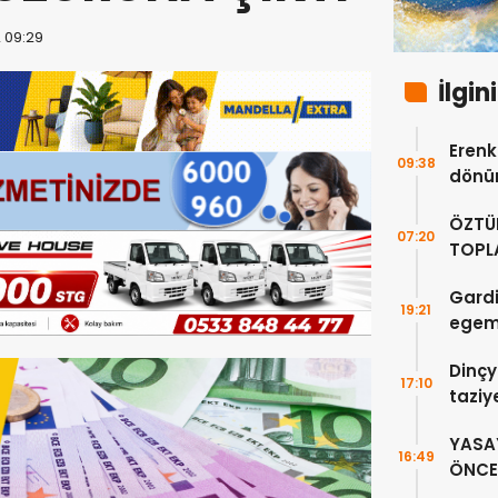
2 09:29
İlgin
Erenkö
09:38
dönüm
ÖZTÜ
07:20
TOPLA
DOĞR
Gardi
19:21
egeme
Dinçy
17:10
taziy
YASA
16:49
ÖNCE 