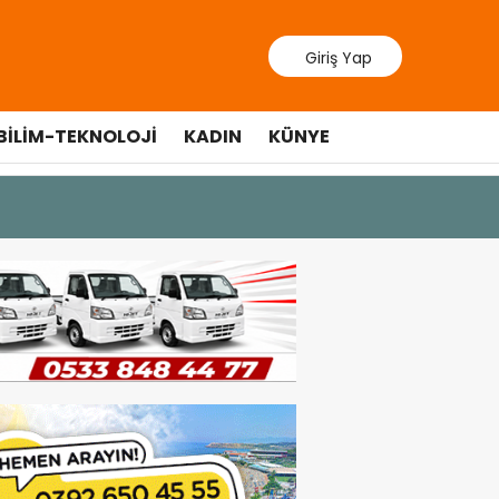
Giriş Yap
BILIM-TEKNOLOJI
KADIN
KÜNYE
10 Temmuz 20
Cumhurbaş