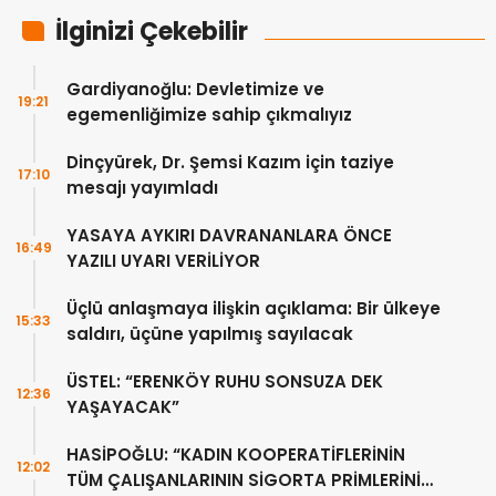
İlginizi Çekebilir
Gardiyanoğlu: Devletimize ve
19:21
egemenliğimize sahip çıkmalıyız
Dinçyürek, Dr. Şemsi Kazım için taziye
17:10
mesajı yayımladı
YASAYA AYKIRI DAVRANANLARA ÖNCE
16:49
YAZILI UYARI VERİLİYOR
Üçlü anlaşmaya ilişkin açıklama: Bir ülkeye
15:33
saldırı, üçüne yapılmış sayılacak
ÜSTEL: “ERENKÖY RUHU SONSUZA DEK
12:36
YAŞAYACAK”
HASİPOĞLU: “KADIN KOOPERATİFLERİNİN
12:02
TÜM ÇALIŞANLARININ SİGORTA PRİMLERİNİ