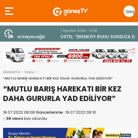
Giriş
Yap
7 Ağustos 2026 - 12:36
z
ÜSTEL: “ERENKÖY RUHU SONSUZA DEK YAŞAYACAK”
ANASAYFA
Kıbrıs
“MUTLU BARIŞ HAREKATI BİR KEZ DAHA GURURLA YAD EDİLİYOR”
“MUTLU BARIŞ HAREKATI BİR KEZ
DAHA GURURLA YAD EDİLİYOR”
19.07.2022 08:08
Güncellenme :
19.07.2022 08:10
-
88 views
kez okundu