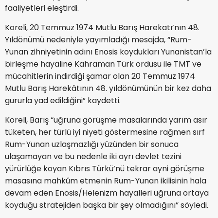
faaliyetleri eleştirdi.
Koreli, 20 Temmuz 1974 Mutlu Barış Harekatı’nın 48.
Yıldönümü nedeniyle yayımladığı mesajda, “Rum-
Yunan zihniyetinin adını Enosis koydukları Yunanistan’la
birleşme hayaline Kahraman Türk ordusu ile TMT ve
mücahitlerin indirdiği şamar olan 20 Temmuz 1974
Mutlu Barış Harekâtının 48. yıldönümünün bir kez daha
gururla yad edildiğini” kaydetti.
Koreli, Barış “uğruna görüşme masalarında yarım asır
tüketen, her türlü iyi niyeti göstermesine rağmen sırf
Rum-Yunan uzlaşmazlığı yüzünden bir sonuca
ulaşamayan ve bu nedenle iki ayrı devlet tezini
yürürlüğe koyan Kıbrıs Türkü’nü tekrar ayni görüşme
masasına mahkûm etmenin Rum-Yunan ikilisinin hala
devam eden Enosis/Helenizm hayalleri uğruna ortaya
koyduğu stratejiden başka bir şey olmadığını” söyledi.