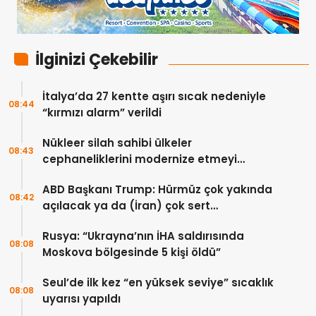
İlginizi Çekebilir
İtalya’da 27 kentte aşırı sıcak nedeniyle
08:44
“kırmızı alarm” verildi
Nükleer silah sahibi ülkeler
08:43
cephaneliklerini modernize etmeyi
sürdürüyor
ABD Başkanı Trump: Hürmüz çok yakında
08:42
açılacak ya da (İran) çok sert
vurulacaklar
Rusya: “Ukrayna’nın İHA saldırısında
08:08
Moskova bölgesinde 5 kişi öldü”
Seul’de ilk kez “en yüksek seviye” sıcaklık
08:08
uyarısı yapıldı