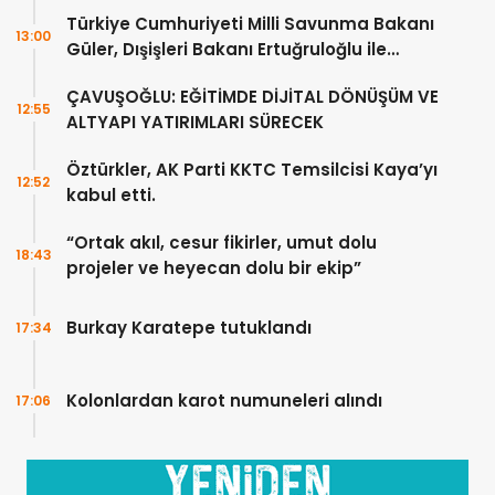
Türkiye Cumhuriyeti Milli Savunma Bakanı
13:00
Güler, Dışişleri Bakanı Ertuğruloğlu ile
Ankra’da görüştü
ÇAVUŞOĞLU: EĞİTİMDE DİJİTAL DÖNÜŞÜM VE
12:55
ALTYAPI YATIRIMLARI SÜRECEK
Öztürkler, AK Parti KKTC Temsilcisi Kaya’yı
12:52
kabul etti.
“Ortak akıl, cesur fikirler, umut dolu
18:43
projeler ve heyecan dolu bir ekip”
Burkay Karatepe tutuklandı
17:34
Kolonlardan karot numuneleri alındı
17:06