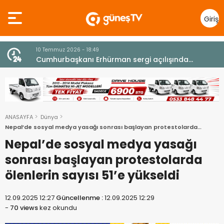
Giriş
Yap
10 Temmuz 2026 - 18:49
z
Cumhurbaşkanı Erhürman sergi açılışında
fenalaşarak hastaneye kaldırıldı
ANASAYFA
Dünya
Nepal’de sosyal medya yasağı sonrası başlayan protestolarda
ölenlerin sayısı 51’e yükseldi
Nepal’de sosyal medya yasağı
sonrası başlayan protestolarda
ölenlerin sayısı 51’e yükseldi
12.09.2025 12:27
Güncellenme :
12.09.2025 12:29
-
70 views
kez okundu