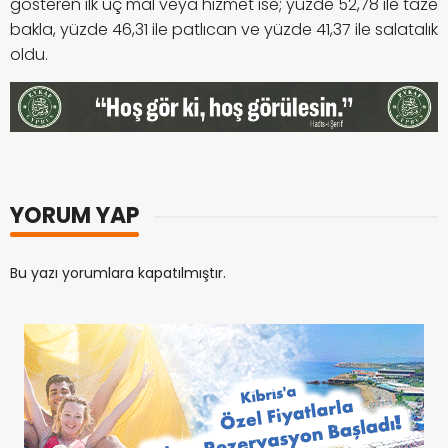
gösteren ilk üç mal veya hizmet ise; yüzde 52,78 ile taze
bakla, yüzde 46,31 ile patlıcan ve yüzde 41,37 ile salatalık
oldu.
YORUM YAP
Bu yazı yorumlara kapatılmıştır.