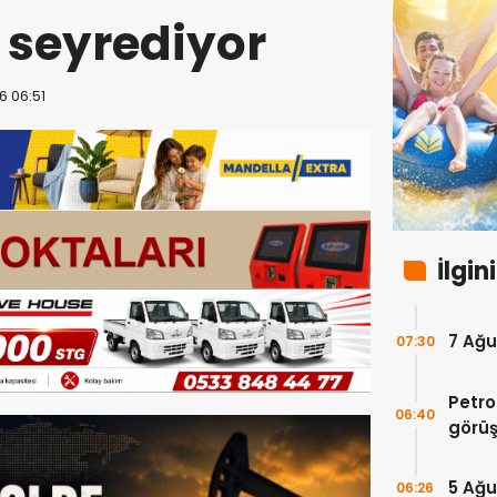
 seyrediyor
6 06:51
İlgin
7 Ağu
07:30
Petro
06:40
görüş
takip
5 Ağu
06:26