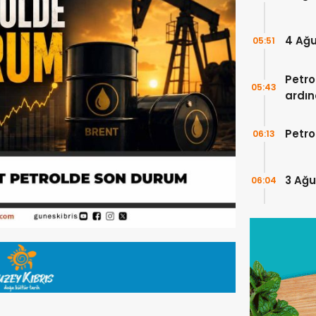
4 Ağu
05:51
Petro
05:43
ardın
Petro
06:13
3 Ağu
06:04