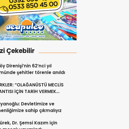
izi Çekebilir
y Direnişi’nin 62’nci yıl
ünde şehitler törenle anıldı
RKLER: “OLAĞANÜSTÜ MECLİS
NTISI İÇİN TARİH VERMEK
U DEĞİL”
yanoğlu: Devletimize ve
nliğimize sahip çıkmalıyız
ürek, Dr. Şemsi Kazım için