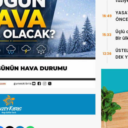
taziy
YASA
16:49
ÖNCE 
Üçlü 
15:33
Bir ü
sayıl
ÜSTE
12:36
DEK 