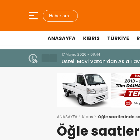
Haber ara...
ANASAYFA
KIBRIS
TÜRKIYE
R
7 Ağustos 2026 - 12:36
ÜSTEL: “ERENKÖY RUHU SONSUZ
ANASAYFA
Kıbrıs
Öğle saatlerinde s
Öğle saatle