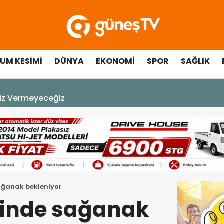
UM KESIMI
DÜNYA
EKONOMI
SPOR
SAĞLIK
A DEK YAŞAYACAK”
ağanak bekleniyor
rinde sağanak