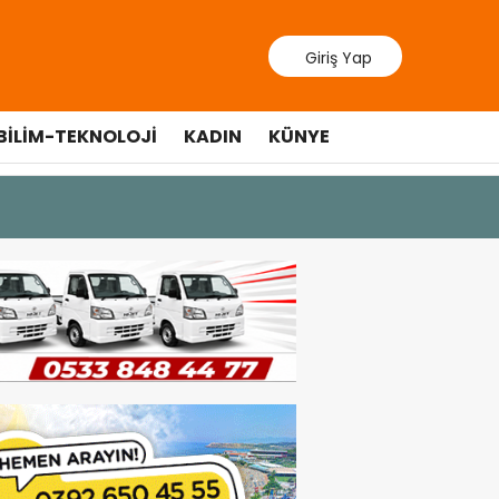
Giriş Yap
BILIM-TEKNOLOJI
KADIN
KÜNYE
10 Temmuz 20
Cumhurbaş