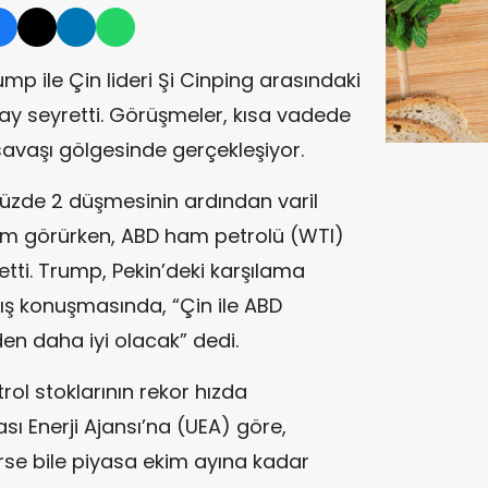
mp ile Çin lideri Şi Cinping arasındaki
y seyretti. Görüşmeler, kısa vadede
avaşı gölgesinde gerçekleşiyor.
yüzde 2 düşmesinin ardından varil
lem görürken, ABD ham petrolü (WTI)
etti. Trump, Pekin’deki karşılama
lış konuşmasında, “Çin ile ABD
den daha iyi olacak” dedi.
ol stoklarının rekor hızda
sı Enerji Ajansı’na (UEA) göre,
se bile piyasa ekim ayına kadar