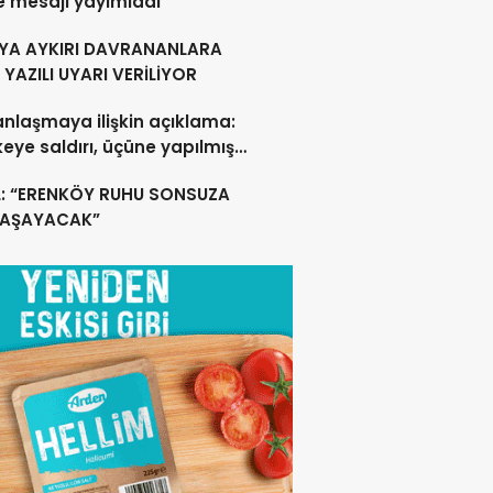
e mesajı yayımladı
YA AYKIRI DAVRANANLARA
YAZILI UYARI VERİLİYOR
anlaşmaya ilişkin açıklama:
lkeye saldırı, üçüne yapılmış
acak
L: “ERENKÖY RUHU SONSUZA
YAŞAYACAK”