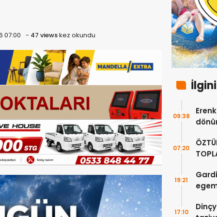
6 07:00
-
47 views
kez okundu
İlgin
Erenkö
09:38
dönüm
ÖZTÜ
07:20
TOPLA
DOĞR
Gardi
19:21
egeme
Dinçy
17:10