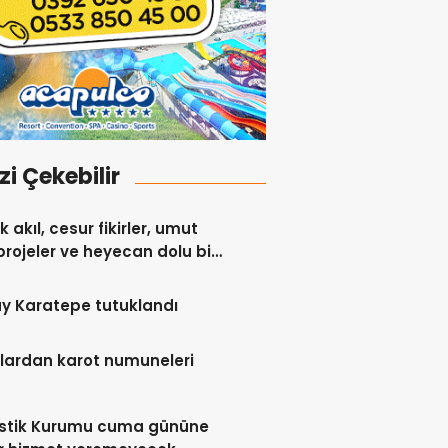
izi Çekebilir
 akıl, cesur fikirler, umut
projeler ve heyecan dolu bir
y Karatepe tutuklandı
lardan karot numuneleri
istik Kurumu cuma gününe