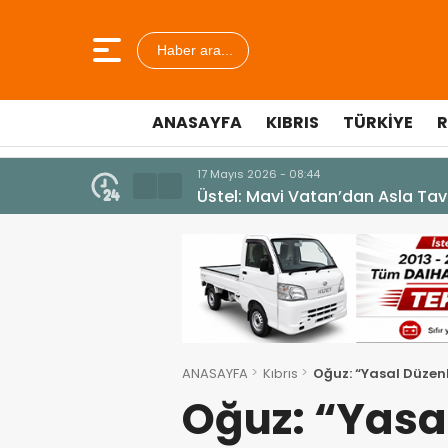
Haber ara...
ANASAYFA
KIBRIS
TÜRKIYE
R
10 Temmuz 2026 - 18:49
Cumhurbaşkanı Erhürman sergi a
ANASAYFA
Kıbrıs
Oğuz: “Yasal Düzenle
Oğuz: “Yasa