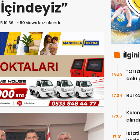
i İçindeyiz”
5 10:36
-
50 views
kez okundu
İlgin
“Ortak
18:43
dolu 
ekip”
Burka
17:34
Kolon
17:06
alındı
İstat
17:01