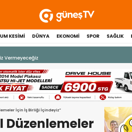
UM KESIMI
DÜNYA
EKONOMI
SPOR
SAĞLIK
çılışında fenalaşarak hastaneye kaldırıldı
meler İçin İş Birliği İçindeyiz”
l Düzenlemeler