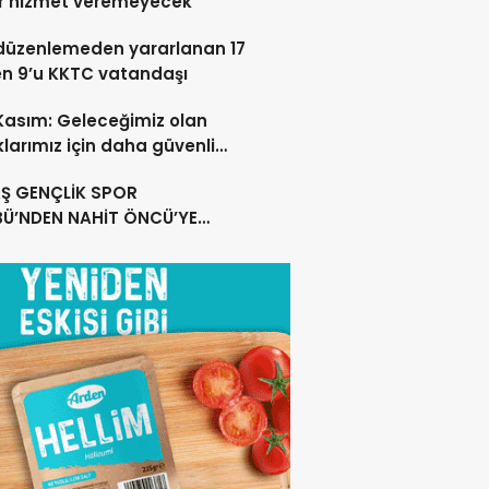
r hizmet veremeyecek
düzenlemeden yararlanan 17
en 9’u KKTC vatandaşı
 Kasım: Geleceğimiz olan
larımız için daha güvenli
ar oluşturuyoruz
Ş GENÇLİK SPOR
BÜ’NDEN NAHİT ÖNCÜ’YE
MLI TEŞEKKÜR