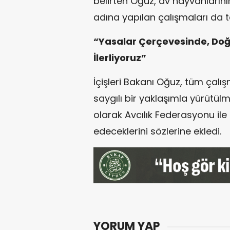
belirten Oğuz, av hayvanlarının
adına yapılan çalışmaları da ta
“Yasalar Çerçevesinde, Doğa
İlerliyoruz”
İçişleri Bakanı Oğuz, tüm çal
saygılı bir yaklaşımla yürütül
olarak Avcılık Federasyonu ile
edeceklerini sözlerine ekledi.
YORUM YAP