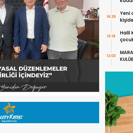
kada
Yeni 
16:29
kişid
Halil
13:18
çocuk
alanl
MARA
12:03
KULÜ
ANLA