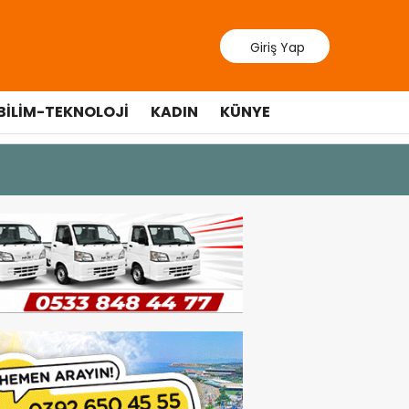
Giriş Yap
BILIM-TEKNOLOJI
KADIN
KÜNYE
9 Temmuz 202
Lefkoşa’d