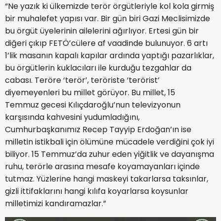
“Ne yazık ki ülkemizde terör örgütleriyle kol kola girmiş
bir muhalefet yapısı var. Bir gün biri Gazi Meclisimizde
bu örgüt üyelerinin ailelerini ağırlıyor. Ertesi gün bir
diğeri çıkıp FETÖ’cülere af vaadinde bulunuyor. 6 artı
1’lik masanın kapalı kapılar ardında yaptığı pazarlıklar,
bu örgütlerin kuklacıları ile kurduğu tezgahlar da
cabası. Teröre ‘terör’, teröriste ‘terörist’
diyemeyenleri bu millet görüyor. Bu millet, 15
Temmuz gecesi Kılıçdaroğlu’nun televizyonun
karşısında kahvesini yudumladığını,
Cumhurbaşkanımız Recep Tayyip Erdoğan’ın ise
milletin istikbali için ölümüne mücadele verdiğini çok iyi
biliyor. 15 Temmuz’da zuhur eden yiğitlik ve dayanışma
ruhu, terörle arasına mesafe koyamayanları içinde
tutmaz. Yüzlerine hangi maskeyi takarlarsa taksınlar,
gizli ittifaklarını hangi kılıfa koyarlarsa koysunlar
milletimizi kandıramazlar.”