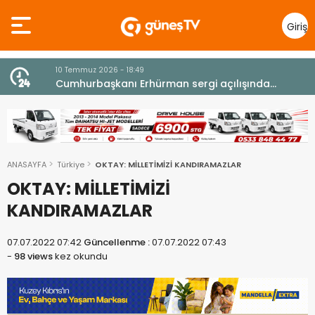
Giriş
Yap
10 Temmuz 2026 - 18:49
z
Cumhurbaşkanı Erhürman sergi açılışında
fenalaşarak hastaneye kaldırıldı
ANASAYFA
Türkiye
OKTAY: MİLLETİMİZİ KANDIRAMAZLAR
OKTAY: MİLLETİMİZİ
KANDIRAMAZLAR
07.07.2022 07:42
Güncellenme :
07.07.2022 07:43
-
98 views
kez okundu