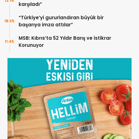
13:14
karşıladı”
“Türkiye’yi gururlandıran büyük bir
18:35
başarıya imza attılar”
MSB: Kıbrıs’ta 52 Yıldır Barış ve İstikrar
11:45
Korunuyor