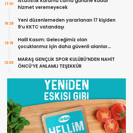
İstatistik Kurumu cuma gününe kadar
17:01
hizmet veremeyecek
Yeni düzenlemeden yararlanan 17 kişiden
16:29
9’u KKTC vatandaşı
Halil Kasım: Geleceğimiz olan
13:18
çocuklarımız için daha güvenli alanlar
oluşturuyoruz
MARAŞ GENÇLİK SPOR KULÜBÜ’NDEN NAHİT
12:03
ÖNCÜ’YE ANLAMLI TEŞEKKÜR