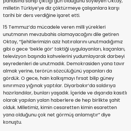
pahasına sahip çıktığı gün olduğunu söyleyen Oktay,
milletin Türkiye’ye diz çöktürmeye çalışanlara karşı
tarihi bir ders verdiğine işaret etti.
15 Temmuz’da mücadele veren milli yürekleri
unutmanın mevzubahis olamayacağını dile getiren
Oktay, “Şehitlerimizin aziz hatıralarını unutmadığımız
gibi o gece ‘bekle gör’ taktiği uygulayanları, kaçanları,
televizyon başında kahvelerini yudumlayarak darbeyi
seyredenleri de unutmadık. Demokrasiden yana tavır
almak yerine, terörün sözcülüğünü yapanları da
gördük. O gece, hain kalkışmayı fırsat bilip güney
sınırımıza yığınak yaptılar. Diyarbakır’da saldırıya
hazırlandılar, bunları yaşadık. İçeride ve dışarıda kasıtlı
olarak yapılan yalan haberlere de hep birlikte şahit
olduk. Milletimiz, kimin cesaretten kimin esaretten
yana olduğunu çok net görmüş anlamıştır” diye
konuştu.