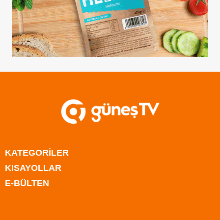
KATEGORİLER
KISAYOLLAR
Anasayfa
E-BÜLTEN
Kıbrıs
Anasayfa
Türkiye
Kıbrıs
Rum Kesimi
Türkiye
Dünya