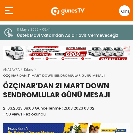
Giriş
Yap
7 Ağustos 2026 - 12:36
z
ÜSTEL: “ERENKÖY RUHU SONSUZA DEK YAŞAYACAK”
ANASAYFA
Kıbrıs
ÖZÇINAR’DAN 21 MART DOWN SENDROMLULAR GÜNÜ MESAJI
ÖZÇINAR’DAN 21 MART DOWN
SENDROMLULAR GÜNÜ MESAJI
21.03.2023 08:00
Güncellenme :
21.03.2023 08:02
-
90 views
kez okundu