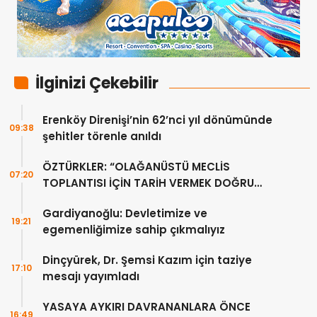
İlginizi Çekebilir
Erenköy Direnişi’nin 62’nci yıl dönümünde
09:38
şehitler törenle anıldı
ÖZTÜRKLER: “OLAĞANÜSTÜ MECLİS
07:20
TOPLANTISI İÇİN TARİH VERMEK DOĞRU
DEĞİL”
Gardiyanoğlu: Devletimize ve
19:21
egemenliğimize sahip çıkmalıyız
Dinçyürek, Dr. Şemsi Kazım için taziye
17:10
mesajı yayımladı
YASAYA AYKIRI DAVRANANLARA ÖNCE
16:49