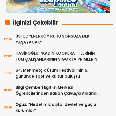
İlginizi Çekebilir
ÜSTEL: “ERENKÖY RUHU SONSUZA DEK
12:36
YAŞAYACAK”
HASİPOĞLU: “KADIN KOOPERATİFLERİNİN
12:02
TÜM ÇALIŞANLARININ SİGORTA PRİMLERİNİ
YÜZDE 100 KARŞILAYACAĞIZ”
64. Mehmetçik Üzüm Festivali’nin 6.
11:07
gününde spor ve kültür buluştu
Bilgi Çemberi Eğitim Merkezi
10:03
Öğrencilerinden Bakan Çavuş’a Anlamlı
Ziyaret
Oğuz: “Hedefimiz dijital devlet ve güçlü
08:16
kurumlar”