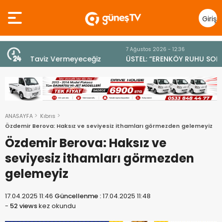
Giriş
Yap
7 Ağustos 2026 - 12:36
z
ÜSTEL: “ERENKÖY RUHU SONSUZA DEK YAŞAYACAK”
ANASAYFA
Kıbrıs
Özdemir Berova: Haksız ve seviyesiz ithamları görmezden gelemeyiz
Özdemir Berova: Haksız ve
seviyesiz ithamları görmezden
gelemeyiz
17.04.2025 11:46
Güncellenme :
17.04.2025 11:48
-
52 views
kez okundu