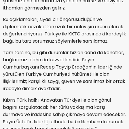
şahsımıza ne de halkımıza yönelen haksız ve seviyesiz
ithamları görmezden geliriz.
Bu açıklamaları, siyasi bir öngörüsüzlüğün ve
diplomatik nezaketten uzak bir anlayışın ürünü olarak
değerlendiriyoruz. Türkiye ile KKTC arasındaki kardeşlik
bağı, bu tarz sorumsuz söylemlerle sarsılamaz.
Tam tersine, bu gibi durumlar bizleri daha da kenetler,
bağlarımızı daha da kuvvetlendirir. Sayın
Cumhurbaşkanı Recep Tayyip Erdoğan’ın liderliğinde
yürütülen Türkiye Cumhuriyeti hükümeti ile olan
ilişkilerimiz; karşılıklı saygı, güven ve sarsılmaz bir ortak
iradeyle dimdik ayaktadır.
Kıbrıs Türk halkı, Anavatan Türkiye ile olan gönül
bağını sorgulatacak her türlü yaklaşıma karşı
durmaya ve iradesine sahip çıkmaya devam edecektir.
Sayın Üstel’in liderliği altında bu birlik ruhunu korumak
ve yüceltmek temel sorumluluğumuzdur.''