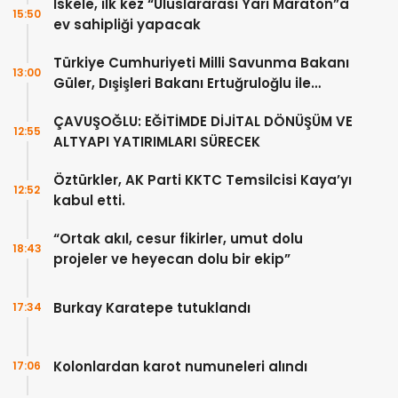
İskele, ilk kez “Uluslararası Yarı Maraton”a
15:50
ev sahipliği yapacak
Türkiye Cumhuriyeti Milli Savunma Bakanı
13:00
Güler, Dışişleri Bakanı Ertuğruloğlu ile
Ankra’da görüştü
ÇAVUŞOĞLU: EĞİTİMDE DİJİTAL DÖNÜŞÜM VE
12:55
ALTYAPI YATIRIMLARI SÜRECEK
Öztürkler, AK Parti KKTC Temsilcisi Kaya’yı
12:52
kabul etti.
“Ortak akıl, cesur fikirler, umut dolu
18:43
projeler ve heyecan dolu bir ekip”
Burkay Karatepe tutuklandı
17:34
Kolonlardan karot numuneleri alındı
17:06