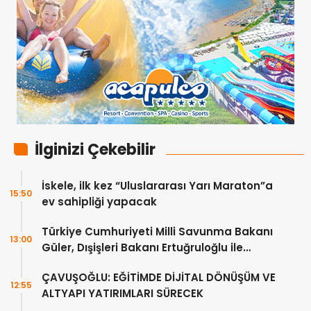
İlginizi Çekebilir
İskele, ilk kez “Uluslararası Yarı Maraton”a
15:50
ev sahipliği yapacak
Türkiye Cumhuriyeti Milli Savunma Bakanı
13:00
Güler, Dışişleri Bakanı Ertuğruloğlu ile
Ankra’da görüştü
ÇAVUŞOĞLU: EĞİTİMDE DİJİTAL DÖNÜŞÜM VE
12:55
ALTYAPI YATIRIMLARI SÜRECEK