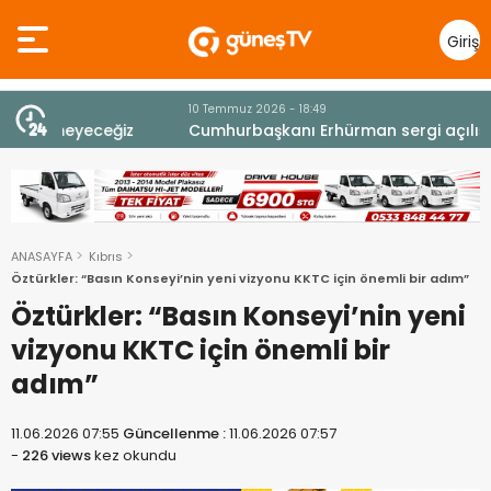
Giriş
Yap
10 Temmuz 2026 - 18:49
z
Cumhurbaşkanı Erhürman sergi açılışında
fenalaşarak hastaneye kaldırıldı
ANASAYFA
Kıbrıs
Öztürkler: “Basın Konseyi’nin yeni vizyonu KKTC için önemli bir adım”
Öztürkler: “Basın Konseyi’nin yeni
vizyonu KKTC için önemli bir
adım”
11.06.2026 07:55
Güncellenme :
11.06.2026 07:57
-
226 views
kez okundu