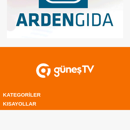
KATEGORİLER
KISAYOLLAR
Anasayfa
E-BÜLTEN
Kıbrıs
Anasayfa
Türkiye
Kıbrıs
Rum Kesimi