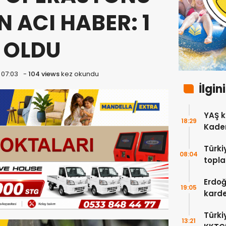
 ACI HABER: 1
 OLDU
 07:03
-
104 views
kez okundu
İlgin
YAŞ k
18:29
Kadem
Türki
08:04
topla
Erdoğ
Erdoğ
19:05
karde
bıra
Türki
13:21