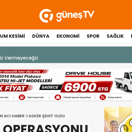
UM KESIMI
DÜNYA
EKONOMI
SPOR
SAĞLIK
çılışında fenalaşarak hastaneye kaldırıldı
 ACI HABER: 1 ASKER ŞEHİT OLDU
İT OPERASYONU