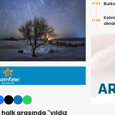
Burka
17:34
Kolon
17:06
alındı
 halk arasında "yıldız