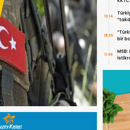
KKTC’
Türki
13:14
“takd
“Türk
18:35
bir b
MSB: K
11:45
İstik