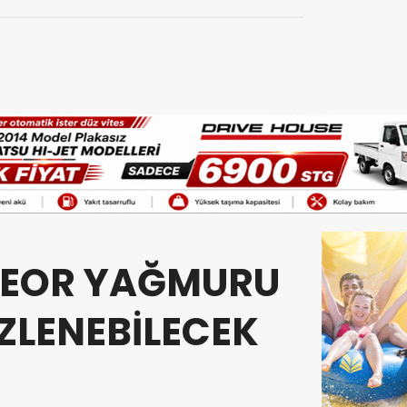
TEOR YAĞMURU
İZLENEBİLECEK