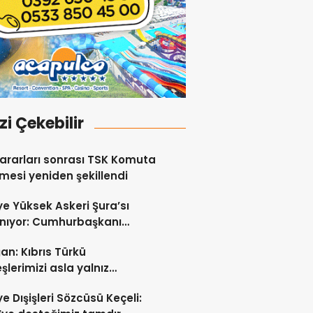
izi Çekebilir
ararları sonrası TSK Komuta
esi yeniden şekillendi
ye Yüksek Askeri Şura’sı
nıyor: Cumhurbaşkanı
an liderlik edecek!
an: Kıbrıs Türkü
şlerimizi asla yalnız
kmayacağız
ye Dışişleri Sözcüsü Keçeli: