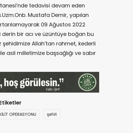
stanesi’nde tedavisi devam eden
s.Uzm.Onb. Mustafa Demir, yapılan
rtarılamayarak 09 Ağustos 2022
ri derin bir acı ve üzüntüye boğan bu
 şehidimize Allah’tan rahmet, kederli
 ile asil milletimize başsağlığı ve sabır
Etiketler
KİLİT OPERASYONU
şehit