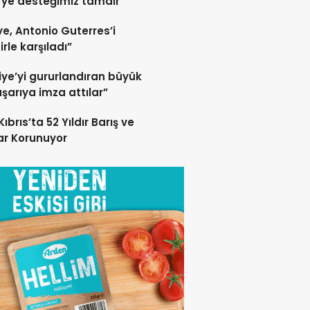
ye desteğimiz tamdır
ye, Antonio Guterres’i
irle karşıladı”
iye’yi gururlandıran büyük
aşarıya imza attılar”
ıbrıs’ta 52 Yıldır Barış ve
rar Korunuyor