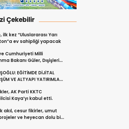
izi Çekebilir
, ilk kez “Uluslararası Yarı
on”a ev sahipliği yapacak
ye Cumhuriyeti Milli
ma Bakanı Güler, Dışişleri
ı Ertuğruloğlu ile Ankra’da
OĞLU: EĞİTİMDE DİJİTAL
ştü
ŞÜM VE ALTYAPI YATIRIMLARI
CEK
kler, AK Parti KKTC
lcisi Kaya’yı kabul etti.
 akıl, cesur fikirler, umut
projeler ve heyecan dolu bir