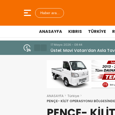
Haber ara...
ANASAYFA
KIBRIS
TÜRKIYE
R
10 Temmuz 2026 - 18:49
Cumhurbaşkanı Erhürman sergi a
ANASAYFA
Türkiye
PENÇE- KİLİT OPERASYONU BÖLGESİNDEN
PENÇE- KİL