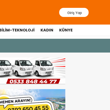
Giriş Yap
BILIM-TEKNOLOJI
KADIN
KÜNYE
9 Temmuz 202
Lefkoşa’d