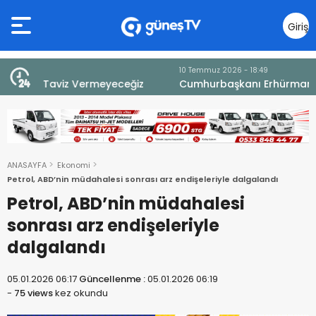
Giriş
Yap
10 Temmuz 2026 - 18:49
z
Cumhurbaşkanı Erhürman sergi açılışında
fenalaşarak hastaneye kaldırıldı
ANASAYFA
Ekonomi
Petrol, ABD’nin müdahalesi sonrası arz endişeleriyle dalgalandı
Petrol, ABD’nin müdahalesi
sonrası arz endişeleriyle
dalgalandı
05.01.2026 06:17
Güncellenme :
05.01.2026 06:19
-
75 views
kez okundu