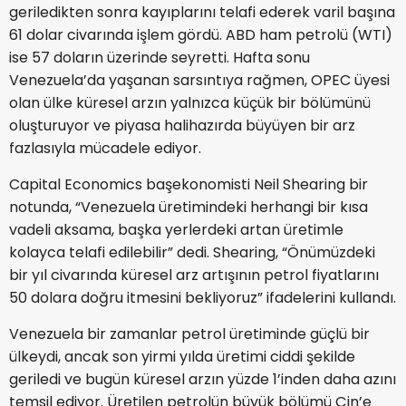
geriledikten sonra kayıplarını telafi ederek varil başına
61 dolar civarında işlem gördü. ABD ham petrolü (WTI)
ise 57 doların üzerinde seyretti. Hafta sonu
Venezuela’da yaşanan sarsıntıya rağmen, OPEC üyesi
olan ülke küresel arzın yalnızca küçük bir bölümünü
oluşturuyor ve piyasa halihazırda büyüyen bir arz
fazlasıyla mücadele ediyor.
Capital Economics başekonomisti Neil Shearing bir
notunda, “Venezuela üretimindeki herhangi bir kısa
vadeli aksama, başka yerlerdeki artan üretimle
kolayca telafi edilebilir” dedi. Shearing, “Önümüzdeki
bir yıl civarında küresel arz artışının petrol fiyatlarını
50 dolara doğru itmesini bekliyoruz” ifadelerini kullandı.
Venezuela bir zamanlar petrol üretiminde güçlü bir
ülkeydi, ancak son yirmi yılda üretimi ciddi şekilde
geriledi ve bugün küresel arzın yüzde 1’inden daha azını
temsil ediyor. Üretilen petrolün büyük bölümü Çin’e