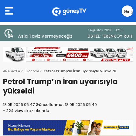
Giriş
Yap
7 Ağustos 2026 - 12:36
z
ÜSTEL: “ERENKÖY RUHU SONSUZA DEK YAŞAYACAK”
ANASAYFA
Ekonomi
Petrol Trump’ın İran uyarısıyla yükseldi
Petrol Trump’ın İran uyarısıyla
yükseldi
18.05.2026 05:47
Güncellenme :
18.05.2026 05:49
-
224 views
kez okundu