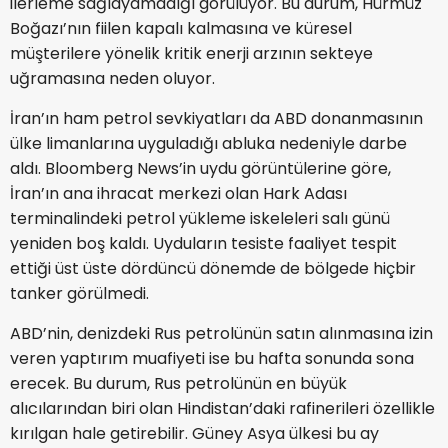
ilerleme sağlayamadığı görülüyor. Bu durum, Hürmüz
Boğazı’nın fiilen kapalı kalmasına ve küresel
müşterilere yönelik kritik enerji arzının sekteye
uğramasına neden oluyor.
İran’ın ham petrol sevkiyatları da ABD donanmasının
ülke limanlarına uyguladığı abluka nedeniyle darbe
aldı. Bloomberg News’in uydu görüntülerine göre,
İran’ın ana ihracat merkezi olan Hark Adası
terminalindeki petrol yükleme iskeleleri salı günü
yeniden boş kaldı. Uyduların tesiste faaliyet tespit
ettiği üst üste dördüncü dönemde de bölgede hiçbir
tanker görülmedi.
ABD’nin, denizdeki Rus petrolünün satın alınmasına izin
veren yaptırım muafiyeti ise bu hafta sonunda sona
erecek. Bu durum, Rus petrolünün en büyük
alıcılarından biri olan Hindistan’daki rafinerileri özellikle
kırılgan hale getirebilir. Güney Asya ülkesi bu ay