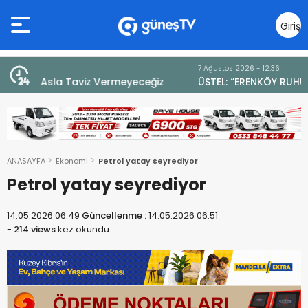
Giriş
Yap
7 Ağustos 2026 - 12:36
z
ÜSTEL: “ERENKÖY RUHU SONSUZA DEK YAŞAYACAK”
ANASAYFA
Ekonomi
Petrol yatay seyrediyor
Petrol yatay seyrediyor
14.05.2026 06:49
Güncellenme :
14.05.2026 06:51
-
214 views
kez okundu