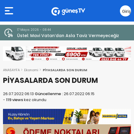
Giriş
Yap
7 Ağustos 2026 - 12:36
eğiz
ÜSTEL: “ERENKÖY RUHU SONSUZA DEK YAŞAYACAK”
ANASAYFA
Ekonomi
PİYASALARDA SON DURUM
PİYASALARDA SON DURUM
26.07.2022 06:13
Güncellenme :
26.07.2022 06:15
-
119 views
kez okundu