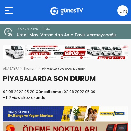
Giriş
Yap
7 Ağustos 2026 - 12:36
yeceğiz
ÜSTEL: “ERENKÖY RUHU SONSUZA DEK YAŞAYACAK”
ANASAYFA
Ekonomi
PİYASALARDA SON DURUM
PİYASALARDA SON DURUM
02.08.2022 05:29
Güncellenme :
02.08.2022 05:30
-
117 views
kez okundu