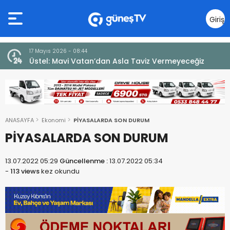
Giriş
Yap
7 Ağustos 2026 - 12:36
iz
ÜSTEL: “ERENKÖY RUHU SONSUZA DEK YAŞAYACAK”
ANASAYFA
Ekonomi
PİYASALARDA SON DURUM
PİYASALARDA SON DURUM
13.07.2022 05:29
Güncellenme :
13.07.2022 05:34
-
113 views
kez okundu