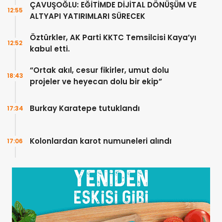
ÇAVUŞOĞLU: EĞİTİMDE DİJİTAL DÖNÜŞÜM VE
12:55
ALTYAPI YATIRIMLARI SÜRECEK
Öztürkler, AK Parti KKTC Temsilcisi Kaya’yı
12:52
kabul etti.
“Ortak akıl, cesur fikirler, umut dolu
18:43
projeler ve heyecan dolu bir ekip”
Burkay Karatepe tutuklandı
17:34
Kolonlardan karot numuneleri alındı
17:06