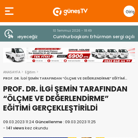
Giriş
Yap
10 Temmuz 2026 - 18:49
z
Cumhurbaşkanı Erhürman sergi açılışında
fenalaşarak hastaneye kaldırıldı
ANASAYFA
Eğitim
PROF. DR. İLGİ ŞEMİN TARAFINDAN “ÖLÇME VE DEĞERLENDİRME” EĞİTİMİ
GERÇEKLEŞTİRİLDİ
PROF. DR. İLGİ ŞEMİN TARAFINDAN
“ÖLÇME VE DEĞERLENDİRME”
EĞİTİMİ GERÇEKLEŞTİRİLDİ
09.03.2023 11:24
Güncellenme :
09.03.2023 11:25
-
141 views
kez okundu