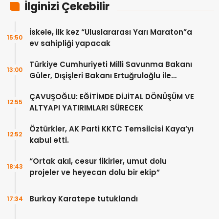
İlginizi Çekebilir
İskele, ilk kez “Uluslararası Yarı Maraton”a
15:50
ev sahipliği yapacak
Türkiye Cumhuriyeti Milli Savunma Bakanı
13:00
Güler, Dışişleri Bakanı Ertuğruloğlu ile
Ankra’da görüştü
ÇAVUŞOĞLU: EĞİTİMDE DİJİTAL DÖNÜŞÜM VE
12:55
ALTYAPI YATIRIMLARI SÜRECEK
Öztürkler, AK Parti KKTC Temsilcisi Kaya’yı
12:52
kabul etti.
“Ortak akıl, cesur fikirler, umut dolu
18:43
projeler ve heyecan dolu bir ekip”
Burkay Karatepe tutuklandı
17:34