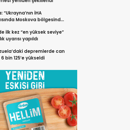
esi yeniden şekillendi
: “Ukrayna’nın İHA
rısında Moskova bölgesinde
 öldü”
de ilk kez “en yüksek seviye”
ık uyarısı yapıldı
zuela’daki depremlerde can
 6 bin 125’e yükseldi