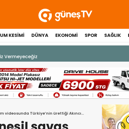
UM KESIMI
DÜNYA
EKONOMI
SPOR
SAĞLIK
A DEK YAŞAYACAK”
ım videosunda Türkiye’nin ürettiği Akıncı
nesil savaş