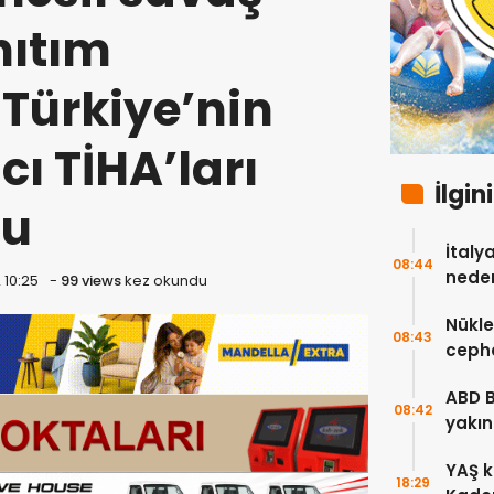
nıtım
Türkiye’nin
cı TİHA’ları
İlgin
du
İtaly
08:44
neden
 10:25
-
99 views
kez okundu
Nükle
08:43
cepha
etmey
ABD 
08:42
yakın
çok s
YAŞ k
18:29