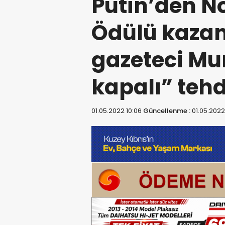
Putin’den No
Ödülü kaza
gazeteci Mu
kapalı” tehd
01.05.2022 10:06
Güncellenme :
01.05.2022