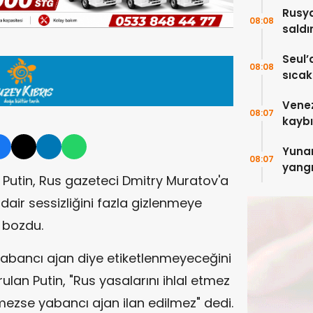
Rusya
08:08
saldı
5 kişi
Seul’
08:08
sıcakl
Vene
08:07
kaybı
Yuna
08:07
yangı
 Putin, Rus gazeteci Dmitry Muratov'a
dair sessizliğini fazla gizlenmeye
 bozdu.
bancı ajan diye etiketlenmeyeceğini
lan Putin, "Rus yasalarını ihlal etmez
mezse yabancı ajan ilan edilmez" dedi.