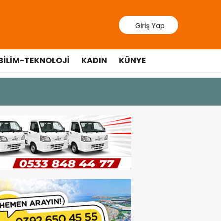
Giriş Yap
BILIM-TEKNOLOJI
KADIN
KÜNYE
10 Temmuz 20
Cumhurbaş