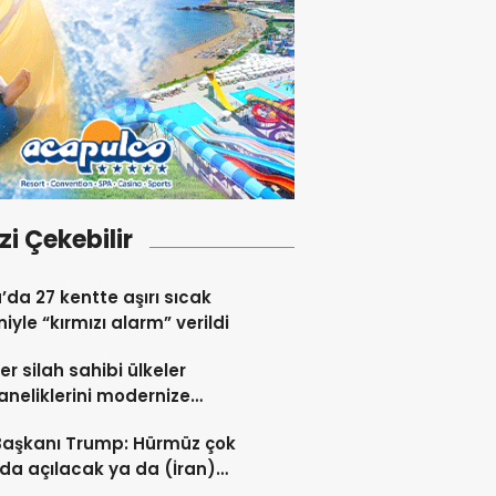
izi Çekebilir
a’da 27 kentte aşırı sıcak
iyle “kırmızı alarm” verildi
er silah sahibi ülkeler
neliklerini modernize
i sürdürüyor
Başkanı Trump: Hürmüz çok
da açılacak ya da (İran)
ert vurulacaklar