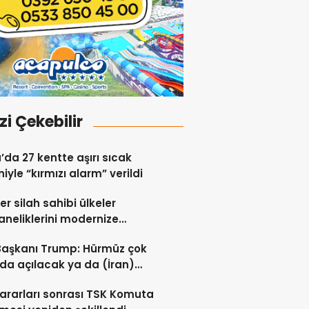
izi Çekebilir
a’da 27 kentte aşırı sıcak
iyle “kırmızı alarm” verildi
er silah sahibi ülkeler
neliklerini modernize
i sürdürüyor
Başkanı Trump: Hürmüz çok
da açılacak ya da (İran)
ert vurulacaklar
ararları sonrası TSK Komuta