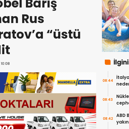
bel Barış
nan Rus
ratov’a “üstü
it
İlgin
 10:08
İtaly
08:44
neden
Nükle
08:43
cepha
etmey
ABD 
08:42
yakın
çok s