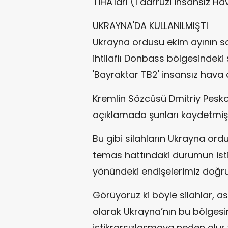
TİHA'ları (Taarruzi İnsansız Ha
UKRAYNA'DA KULLANILMIŞTI
Ukrayna ordusu ekim ayının s
ihtilaflı Donbass bölgesindeki 
'Bayraktar TB2' insansız hava a
Kremlin Sözcüsü Dmitriy Peskov
açıklamada şunları kaydetmişt
Bu gibi silahların Ukrayna or
temas hattındaki durumun ist
yönündeki endişelerimiz doğru
Görüyoruz ki böyle silahlar, as
olarak Ukrayna’nın bu bölgesin
istikrarsızlaşmaya neden olur