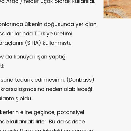
va Aracı) hedef uçak olarak kullanıldı.
onlarında ülkenin doğusunda yer alan
saldırılarında Türkiye üretimi
raçlarını (SİHA) kullanmıştı.
 da konuya ilişkin yaptığı
i:
dusuna tedarik edilmesinin, (Donbass)
ikrarsızlaşmasına neden olabileceği
lanmış oldu.
kerlerin eline geçince, potansiyel
de kullanılabilirler. Bu da sadece
 ve asla Ukrayna içindeki bu sorunun