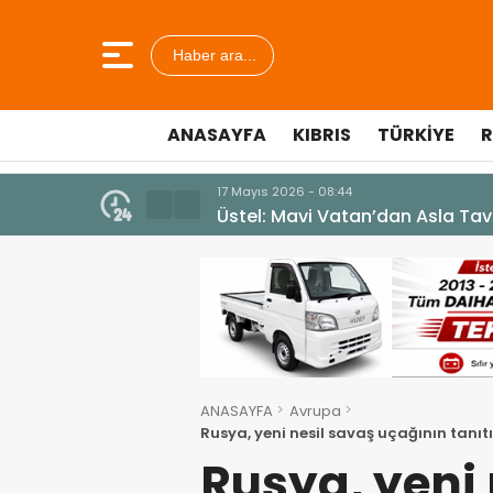
Haber ara...
ANASAYFA
KIBRIS
TÜRKIYE
R
7 Ağustos 2026 - 12:36
ÜSTEL: “ERENKÖY RUHU SONSUZ
ANASAYFA
Avrupa
Rusya, yeni nesil savaş uçağının tanıt
TİHA’ları hedefe koydu
Rusya, yeni 