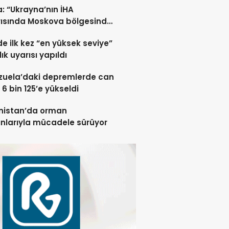
: “Ukrayna’nın İHA
rısında Moskova bölgesinde
 öldü”
de ilk kez “en yüksek seviye”
ık uyarısı yapıldı
zuela’daki depremlerde can
 6 bin 125’e yükseldi
nistan’da orman
nlarıyla mücadele sürüyor