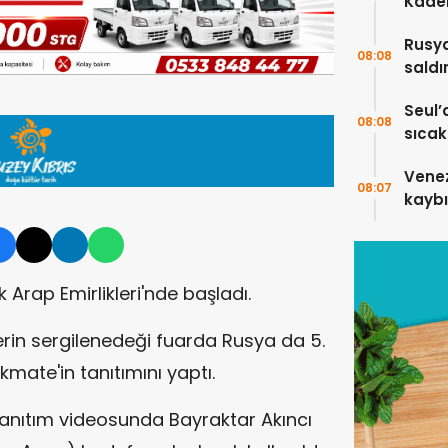
Kadem
Rusya
08:08
saldı
5 kişi
Seul’
08:08
sıcakl
Vene
08:07
kaybı
 Arap Emirlikleri'nde başladı.
lerin sergilenedeği fuarda Rusya da 5.
mate'in tanıtımını yaptı.
tanıtım videosunda Bayraktar Akıncı