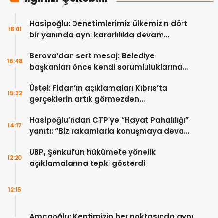
Hasipoğlu: Denetimlerimiz ülkemizin dört
18:01
bir yanında aynı kararlılıkla devam
edecek
Berova’dan sert mesaj: Belediye
16:48
başkanları önce kendi sorumluluklarına
bakmalı
Üstel: Fidan’ın açıklamaları Kıbrıs’ta
15:32
gerçeklerin artık görmezden
gelinemeyeceğini ortaya koydu
Hasipoğlu’ndan CTP’ye “Hayat Pahalılığı”
14:17
yanıtı: “Biz rakamlarla konuşmaya devam
edeceğiz”
UBP, Şenkul’un hükümete yönelik
12:20
açıklamalarına tepki gösterdi
12:15
Amcaoğlu: Kentimizin her noktasında aynı