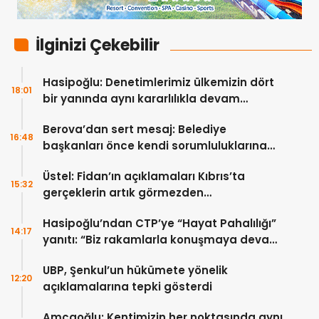
İlginizi Çekebilir
Hasipoğlu: Denetimlerimiz ülkemizin dört
18:01
bir yanında aynı kararlılıkla devam
edecek
Berova’dan sert mesaj: Belediye
16:48
başkanları önce kendi sorumluluklarına
bakmalı
Üstel: Fidan’ın açıklamaları Kıbrıs’ta
15:32
gerçeklerin artık görmezden
gelinemeyeceğini ortaya koydu
Hasipoğlu’ndan CTP’ye “Hayat Pahalılığı”
14:17
yanıtı: “Biz rakamlarla konuşmaya devam
edeceğiz”
UBP, Şenkul’un hükümete yönelik
12:20
açıklamalarına tepki gösterdi
Amcaoğlu: Kentimizin her noktasında aynı