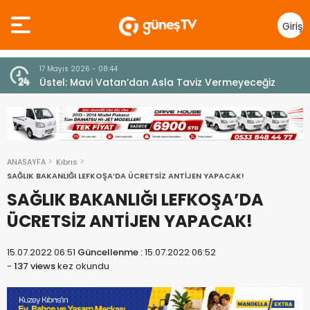
Giriş
Yap
7 Ağustos 2026 - 12:36
z
ÜSTEL: “ERENKÖY RUHU SONSUZA DEK YAŞAYACAK”
ANASAYFA
Kıbrıs
SAĞLIK BAKANLIĞI LEFKOŞA’DA ÜCRETSİZ ANTİJEN YAPACAK!
SAĞLIK BAKANLIĞI LEFKOŞA’DA
ÜCRETSİZ ANTİJEN YAPACAK!
15.07.2022 06:51
Güncellenme :
15.07.2022 06:52
-
137 views
kez okundu