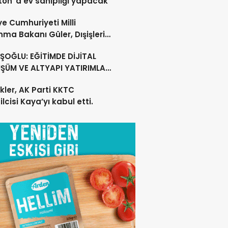
on”a ev sahipliği yapacak
ye Cumhuriyeti Milli
ma Bakanı Güler, Dışişleri
ı Ertuğruloğlu ile Ankra’da
OĞLU: EĞİTİMDE DİJİTAL
ştü
ŞÜM VE ALTYAPI YATIRIMLARI
CEK
kler, AK Parti KKTC
lcisi Kaya’yı kabul etti.