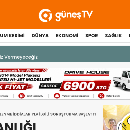
UM KESIMI
DÜNYA
EKONOMI
SPOR
SAĞLIK
çılışında fenalaşarak hastaneye kaldırıldı
RLENME İDDİALARIYLA İLGİLİ SORUŞTURMA BAŞLATTI
NLIĞI,