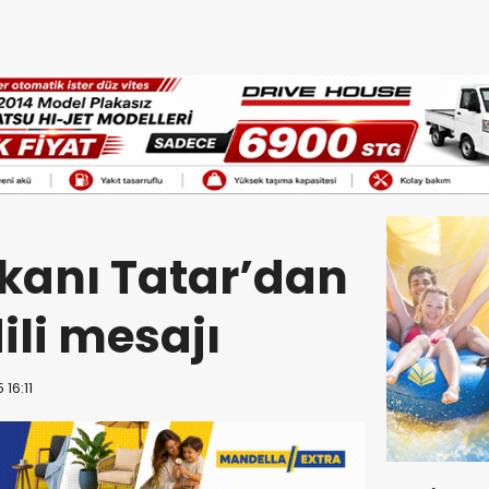
anı Tatar’dan
ili mesajı
16:11