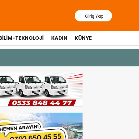
Giriş Yap
BILIM-TEKNOLOJI
KADIN
KÜNYE
9 Temmuz 202
Lefkoşa’d