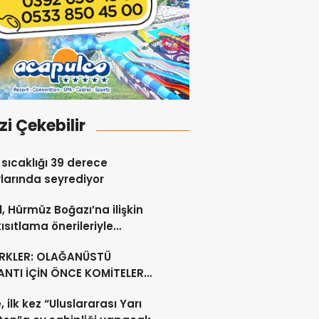
izi Çekebilir
sıcaklığı 39 derece
larında seyrediyor
l, Hürmüz Boğazı’na ilişkin
kısıtlama önerileriyle
lişini sürdürdü
RKLER: OLAĞANÜSTÜ
NTI İÇİN ÖNCE KOMİTELER
Lİ KARARLARI ÜRETMELİDİR
, ilk kez “Uluslararası Yarı