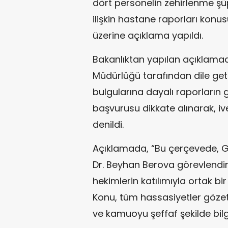
dört personelin zehirlenme şü
ilişkin hastane raporları kon
üzerine açıklama yapıldı.
Bakanlıktan yapılan açıklamada
Müdürlüğü tarafından dile get
bulgularına dayalı raporların ge
başvurusu dikkate alınarak, ive
denildi.
Açıklamada, “Bu çerçevede, G
Dr. Beyhan Berova görevlendi
hekimlerin katılımıyla ortak bi
Konu, tüm hassasiyetler gözeti
ve kamuoyu şeffaf şekilde bilgil