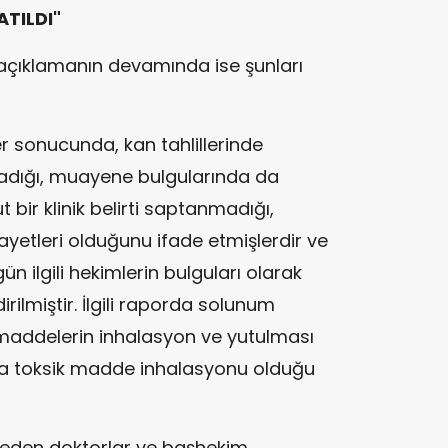
TILDI"
 açıklamanın devamında ise şunları
ler sonucunda, kan tahlillerinde
adığı, muayene bulgularında da
bir klinik belirti saptanmadığı,
yetleri olduğunu ifade etmişlerdir ve
gün ilgili hekimlerin bulguları olarak
irilmiştir. İlgili raporda solunum
maddelerin inhalasyon ve yutulması
da toksik madde inhalasyonu olduğu
e eden doktorlar ve başhekim