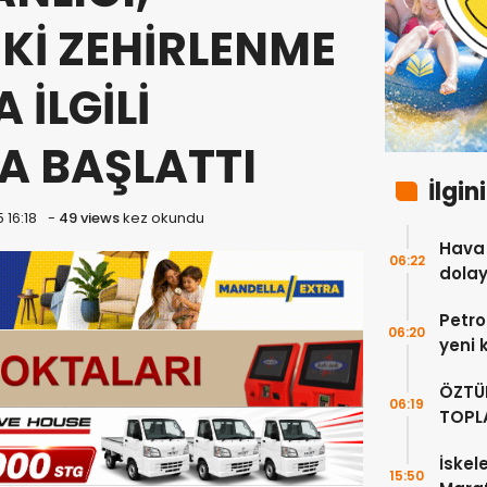
Kİ ZEHİRLENME
 İLGİLİ
 BAŞLATTI
İlgin
 16:18
-
49 views
kez okundu
Hava 
06:22
dolay
Petro
06:20
yeni 
yükse
ÖZTÜ
06:19
TOPLA
GEREK
İskele
15:50