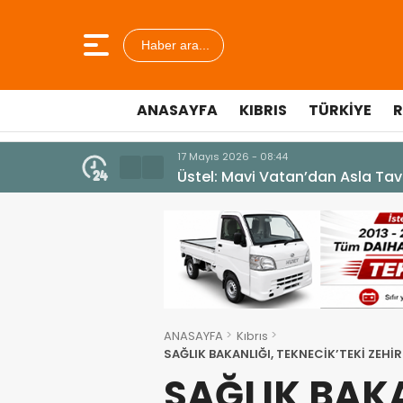
Haber ara...
ANASAYFA
KIBRIS
TÜRKIYE
R
10 Temmuz 2026 - 18:49
Cumhurbaşkanı Erhürman sergi a
ANASAYFA
Kıbrıs
SAĞLIK BAKANLIĞI, TEKNECİK’TEKİ ZEHİ
SAĞLIK BAKA