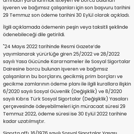
affından yararlanmak isteyen ve borcu bulunan
işveren ve bağımsız çalışanları için son başvuru tarihini
29 Temmuz son ödeme tarihini 30 Eylül olarak açıkladı.
İlgili açıklamada ödemenin peşin veya taksitli şeklinde
ödenebileceği dile getirildi.
"24 Mayıs 2022 tarihinde Resmi Gazete’de
yayımlanarak yürürlüğe giren 25/2022 ve 28/2022
sayılı Yasa Gücünde Kararnameler ile Sosyal Sigortalar
Dairesine borcu bulunan işveren ve bağımsız
çalışanların bu borçlarını, gecikmiş prim borçları ve
gecikme zamlarının ödeme planı ile ilgili kurallara ilişkin
6/2020 sayılı Sosyal Güvenlik (Değişiklik) ve 8/2020
sayılı Kıbrıs Türk Sosyal Sigortalar (Değişiklik) Yasaları
çerçevesinde ödeyebilmeleri için müracaat süresi 29
Temmuz 2022, ödeme süresi ise 30 Eylül 2022 tarihine
kadar uzatılmıştır.
Sigorta affı, 16/1976 sayılı Sosyal Sigortalar Yasası