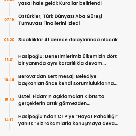
yasal hale geldi: Kurallar belirlendi
Öztürkler, Türk Dünyası Aba Güreşi
07:19
Turnuvası Finallerini izledi
Sıcaklıklar 41 derece dolaylarında olacak
06:20
Hasipoğlu: Denetimlerimiz ülkemizin dört
18:01
bir yanında aynı kararlılıkla devam
edecek
Berova’dan sert mesaj: Belediye
16:48
başkanları önce kendi sorumluluklarına
bakmalı
Üstel: Fidan’ın açıklamaları Kıbrıs’ta
15:32
gerçeklerin artık görmezden
gelinemeyeceğini ortaya koydu
Hasipoğlu’ndan CTP’ye “Hayat Pahalılığı”
14:17
yanıtı: “Biz rakamlarla konuşmaya devam
edeceğiz”