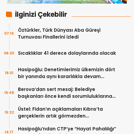
İlginizi Çekebilir
Öztürkler, Türk Dünyası Aba Güreşi
07:19
Turnuvası Finallerini izledi
Sıcaklıklar 41 derece dolaylarında olacak
06:20
Hasipoğlu: Denetimlerimiz ülkemizin dört
18:01
bir yanında aynı kararlılıkla devam
edecek
Berova’dan sert mesaj: Belediye
16:48
başkanları önce kendi sorumluluklarına
bakmalı
Üstel: Fidan’ın açıklamaları Kıbrıs’ta
15:32
gerçeklerin artık görmezden
gelinemeyeceğini ortaya koydu
Hasipoğlu’ndan CTP’ye “Hayat Pahalılığı”
14:17