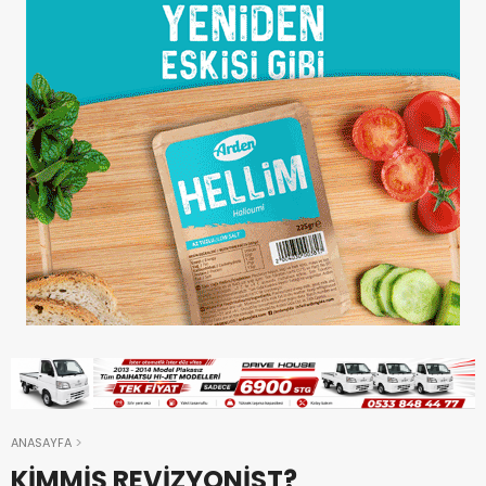
ANASAYFA
KİMMİŞ REVİZYONİST?