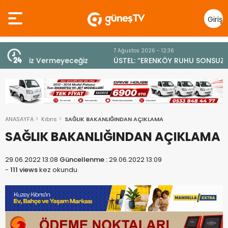
Giriş
Yap
7 Ağustos 2026 - 12:36
z
ÜSTEL: “ERENKÖY RUHU SONSUZA DEK YAŞAYACAK”
ANASAYFA
Kıbrıs
SAĞLIK BAKANLIĞINDAN AÇIKLAMA
SAĞLIK BAKANLIĞINDAN AÇIKLAMA
29.06.2022 13:08
Güncellenme :
29.06.2022 13:09
-
111 views
kez okundu