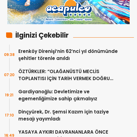
İlginizi Çekebilir
Erenköy Direnişi’nin 62’nci yıl dönümünde
09:38
şehitler törenle anıldı
ÖZTÜRKLER: “OLAĞANÜSTÜ MECLİS
07:20
TOPLANTISI İÇİN TARİH VERMEK DOĞRU
DEĞİL”
Gardiyanoğlu: Devletimize ve
19:21
egemenliğimize sahip çıkmalıyız
Dinçyürek, Dr. Şemsi Kazım için taziye
17:10
mesajı yayımladı
YASAYA AYKIRI DAVRANANLARA ÖNCE
16:49