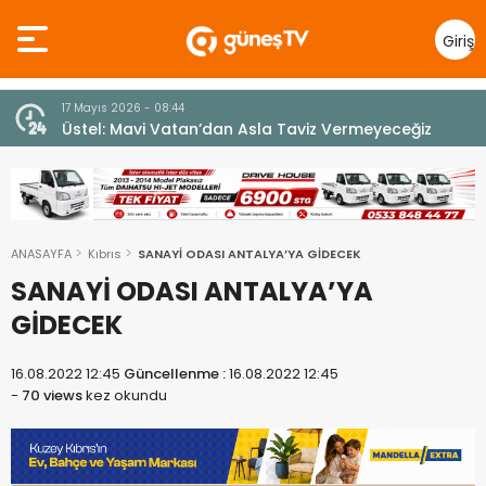
Giriş
Yap
7 Ağustos 2026 - 12:36
z
ÜSTEL: “ERENKÖY RUHU SONSUZA DEK YAŞAYACAK”
ANASAYFA
Kıbrıs
SANAYİ ODASI ANTALYA’YA GİDECEK
SANAYİ ODASI ANTALYA’YA
GİDECEK
16.08.2022 12:45
Güncellenme :
16.08.2022 12:45
-
70 views
kez okundu