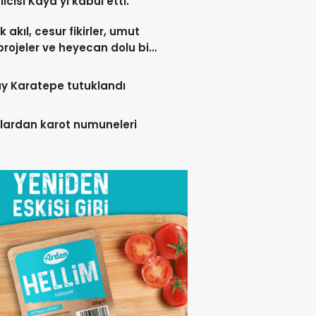
lcisi Kaya’yı kabul etti.
 akıl, cesur fikirler, umut
projeler ve heyecan dolu bir
y Karatepe tutuklandı
lardan karot numuneleri