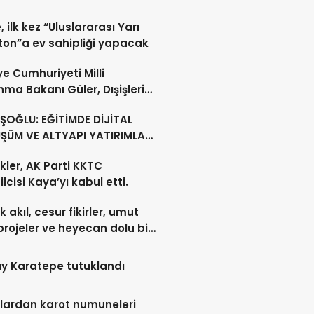
, ilk kez “Uluslararası Yarı
on”a ev sahipliği yapacak
ye Cumhuriyeti Milli
ma Bakanı Güler, Dışişleri
ı Ertuğruloğlu ile Ankra’da
OĞLU: EĞİTİMDE DİJİTAL
ştü
ŞÜM VE ALTYAPI YATIRIMLARI
CEK
kler, AK Parti KKTC
lcisi Kaya’yı kabul etti.
 akıl, cesur fikirler, umut
projeler ve heyecan dolu bir
y Karatepe tutuklandı
lardan karot numuneleri