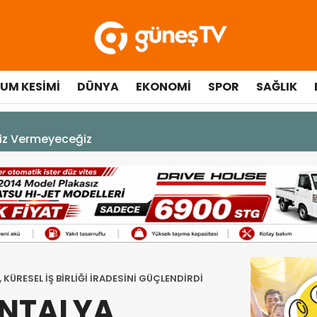
UM KESIMI
DÜNYA
EKONOMI
SPOR
SAĞLIK
çılışında fenalaşarak hastaneye kaldırıldı
ÜRESEL İŞ BİRLİĞİ İRADESİNİ GÜÇLENDİRDİ
ANTALYA