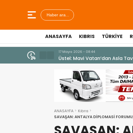
Haber ara...
ANASAYFA
KIBRIS
TÜRKIYE
R
10 Temmuz 2026 - 18:49
Cumhurbaşkanı Erhürman sergi a
ANASAYFA
Kıbrıs
SAVAŞAN: ANTALYA DİPLOMASİ FORUMU, K
SAVAŞAN: 