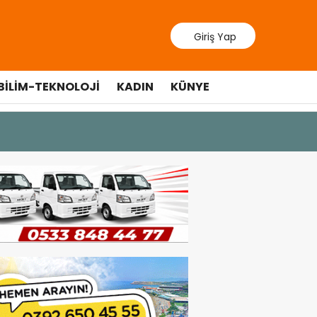
Giriş Yap
BILIM-TEKNOLOJI
KADIN
KÜNYE
9 Temmuz 202
Lefkoşa’d