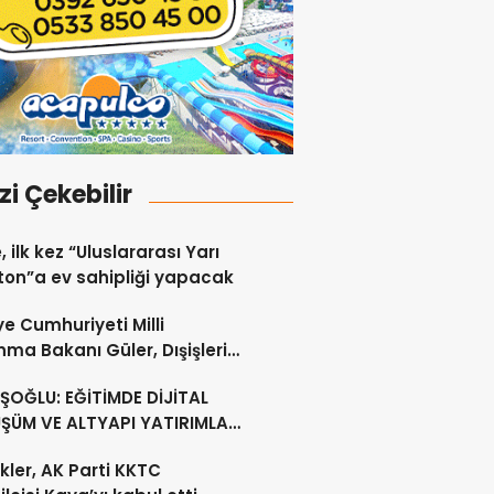
izi Çekebilir
, ilk kez “Uluslararası Yarı
on”a ev sahipliği yapacak
ye Cumhuriyeti Milli
ma Bakanı Güler, Dışişleri
ı Ertuğruloğlu ile Ankra’da
OĞLU: EĞİTİMDE DİJİTAL
ştü
ŞÜM VE ALTYAPI YATIRIMLARI
CEK
kler, AK Parti KKTC