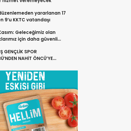
r hizmet veremeyecek
düzenlemeden yararlanan 17
en 9’u KKTC vatandaşı
 Kasım: Geleceğimiz olan
larımız için daha güvenli
ar oluşturuyoruz
Ş GENÇLİK SPOR
BÜ’NDEN NAHİT ÖNCÜ’YE
MLI TEŞEKKÜR