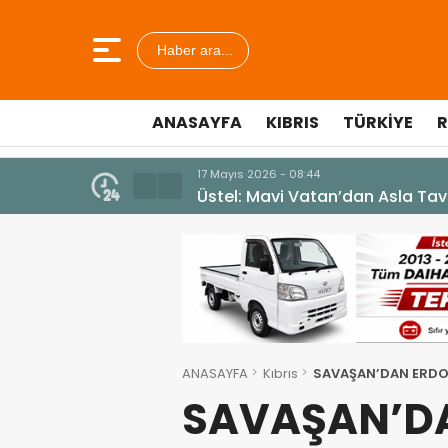
Haber ara...
ANASAYFA
KIBRIS
TÜRKIYE
R
10 Temmuz 2026 - 18:49
Cumhurbaşkanı Erhürman sergi a
ANASAYFA
Kıbrıs
SAVAŞAN’DAN ERDO
SAVAŞAN’D