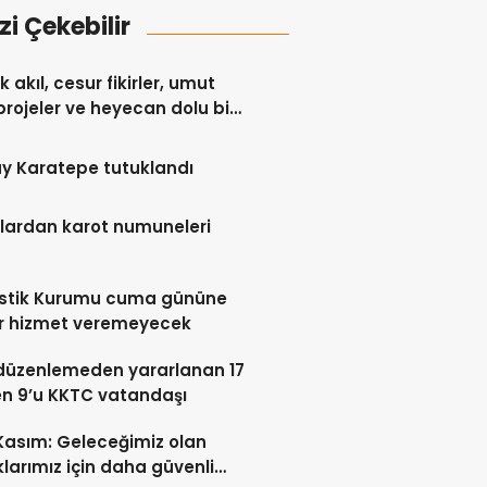
izi Çekebilir
 akıl, cesur fikirler, umut
projeler ve heyecan dolu bir
y Karatepe tutuklandı
lardan karot numuneleri
istik Kurumu cuma gününe
r hizmet veremeyecek
düzenlemeden yararlanan 17
en 9’u KKTC vatandaşı
 Kasım: Geleceğimiz olan
larımız için daha güvenli