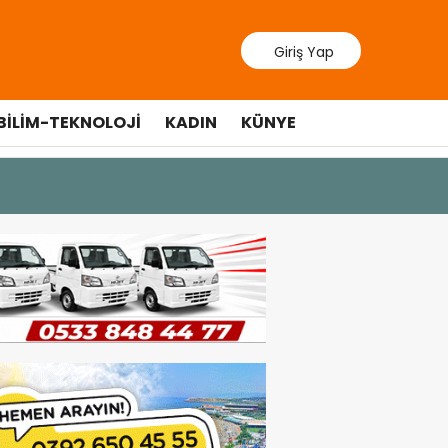
Giriş Yap
BILIM-TEKNOLOJI
KADIN
KÜNYE
9 Temmuz 202
Lefkoşa’d