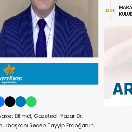
alanl
MARA
12:03
KULÜ
ANLA
iyaset Bilimci, Gazeteci-Yazar Dr.
hurbaşkanı Recep Tayyip Erdoğan'ın