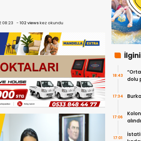
2 08:23
-
102 views
kez okundu
İlgin
“Ortak
18:43
dolu 
ekip”
Burka
17:34
Kolon
17:06
alındı
İstat
17:01