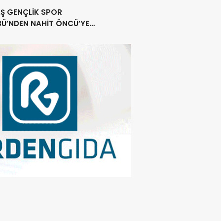
ar oluşturuyoruz
Ş GENÇLİK SPOR
BÜ’NDEN NAHİT ÖNCÜ’YE
MLI TEŞEKKÜR