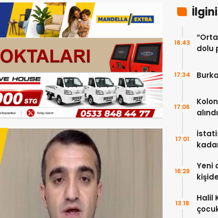
İlgin
“Ortak
18:43
dolu 
ekip”
Burka
17:34
Kolon
17:06
alındı
İstat
17:01
kada
Yeni 
16:29
kişid
Halil
13:18
çocuk