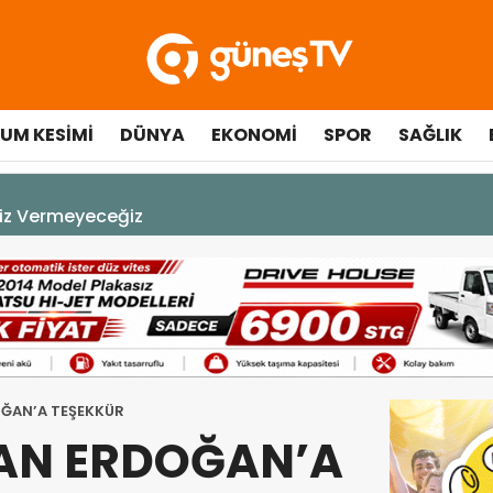
UM KESIMI
DÜNYA
EKONOMI
SPOR
SAĞLIK
çılışında fenalaşarak hastaneye kaldırıldı
ĞAN’A TEŞEKKÜR
AN ERDOĞAN’A