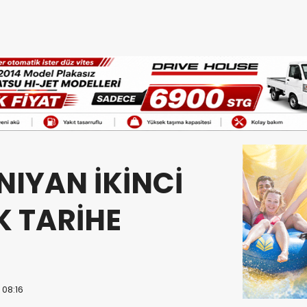
NIYAN İKİNCİ
K TARİHE
”
 08:16