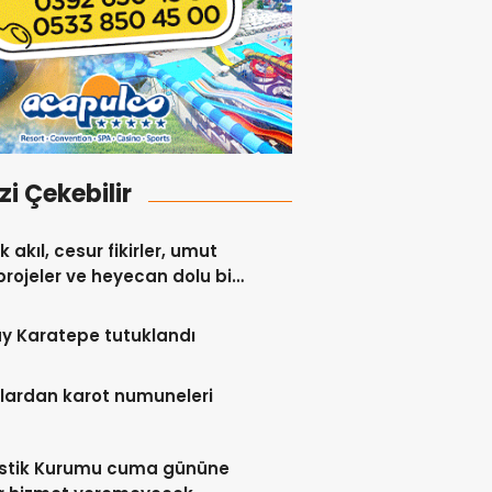
izi Çekebilir
 akıl, cesur fikirler, umut
projeler ve heyecan dolu bir
y Karatepe tutuklandı
lardan karot numuneleri
istik Kurumu cuma gününe