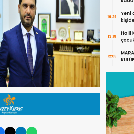
kada
Yeni 
16:29
kişid
Halil
13:18
çocuk
alanl
MARA
12:03
KULÜ
ANLA