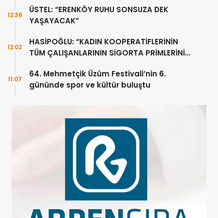
ÜSTEL: “ERENKÖY RUHU SONSUZA DEK
12:36
YAŞAYACAK”
HASİPOĞLU: “KADIN KOOPERATİFLERİNİN
12:02
TÜM ÇALIŞANLARININ SİGORTA PRİMLERİNİ
YÜZDE 100 KARŞILAYACAĞIZ”
64. Mehmetçik Üzüm Festivali’nin 6.
11:07
gününde spor ve kültür buluştu