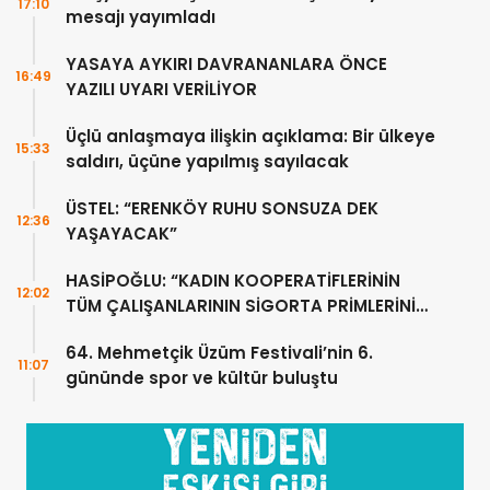
17:10
mesajı yayımladı
YASAYA AYKIRI DAVRANANLARA ÖNCE
16:49
YAZILI UYARI VERİLİYOR
Üçlü anlaşmaya ilişkin açıklama: Bir ülkeye
15:33
saldırı, üçüne yapılmış sayılacak
ÜSTEL: “ERENKÖY RUHU SONSUZA DEK
12:36
YAŞAYACAK”
HASİPOĞLU: “KADIN KOOPERATİFLERİNİN
12:02
TÜM ÇALIŞANLARININ SİGORTA PRİMLERİNİ
YÜZDE 100 KARŞILAYACAĞIZ”
64. Mehmetçik Üzüm Festivali’nin 6.
11:07
gününde spor ve kültür buluştu