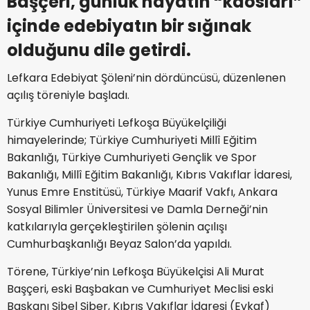
Başçeri, günlük hayatın “kaosları”
içinde edebiyatın bir sığınak
olduğunu dile getirdi.
Lefkara Edebiyat Şöleni’nin dördüncüsü, düzenlenen
açılış töreniyle başladı.
Türkiye Cumhuriyeti Lefkoşa Büyükelçiliği
himayelerinde; Türkiye Cumhuriyeti Millî Eğitim
Bakanlığı, Türkiye Cumhuriyeti Gençlik ve Spor
Bakanlığı, Millî Eğitim Bakanlığı,
Kıbrıs Vakıflar İdaresi
,
Yunus Emre Enstitüsü, Türkiye Maarif Vakfı, Ankara
Sosyal Bilimler Üniversitesi ve Damla Derneği’nin
katkılarıyla gerçekleştirilen şölenin açılışı
Cumhurbaşkanlığı Beyaz Salon’da yapıldı.
Törene, Türkiye’nin Lefkoşa Büyükelçisi
Ali Murat
Başçeri
, eski Başbakan ve Cumhuriyet Meclisi eski
Başkanı
Sibel Siber
,
Kıbrıs Vakıflar İdaresi
(
Evkaf
)