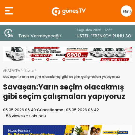
Giriş
Yap
7 Ağustos 2026 - 12:36
z
ÜSTEL: “ERENKÖY RUHU SONSUZA DEK YAŞAYACAK”
ANASAYFA
Kıbrıs
Savaşan:Yarın seçim olacakmış gibi seçim çalışmaları yapıyoruz
Savaşan:Yarın seçim olacakmış
gibi seçim çalışmaları yapıyoruz
05.05.2026 06:40
Güncellenme :
05.05.2026 06:42
-
56 views
kez okundu