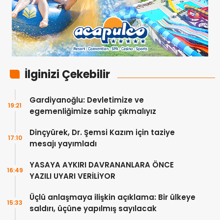
İlginizi Çekebilir
Gardiyanoğlu: Devletimize ve
19:21
egemenliğimize sahip çıkmalıyız
Dinçyürek, Dr. Şemsi Kazım için taziye
17:10
mesajı yayımladı
YASAYA AYKIRI DAVRANANLARA ÖNCE
16:49
YAZILI UYARI VERİLİYOR
Üçlü anlaşmaya ilişkin açıklama: Bir ülkeye
15:33
saldırı, üçüne yapılmış sayılacak